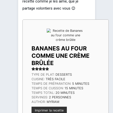
recette comme je les aime, que je
partage volontiers avec vous 😉
BANANES AU FOUR
COMME UNE CRÈME
BRÛLÉE
TYPE DE PLAT:
DESSERTS
CUISINE:
TRÈS FACILE
MINUTES
TEMPS DE PRÉPARATION:
5
MINUTES
MINUTES
TEMPS DE CUISSON:
15
MINUTES
MINUTES
TEMPS TOTAL:
20
MINUTES
SERVINGS:
2
PERSONNES
AUTHOR:
MYRIAM
Imprimer la recette