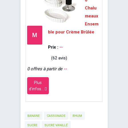
0
Chalu
meaux
Ensem
ble pour Crème Brûlée
M
Prix :
--
(62 avis)
0 offres à partir de
--
Plus
d'infos...
BANANE
CASSONADE
RHUM
SUCRE
SUCRE VANILLÉ