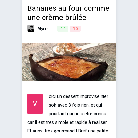
Bananes au four comme
une crème brûlée
Myriam
6 février 2015
0
0
oici un dessert improvisé hier
V
soir avec 3 fois rien, et qui
pourtant gagne à être connu
car il est très simple et rapide à réaliser…
Et aussi très gourmand ! Bref une petite