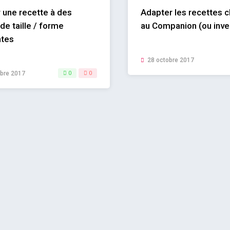
 une recette à des
Adapter les recettes c
de taille / forme
au Companion (ou inv
ntes
28 octobre 2017
bre 2017
0
0