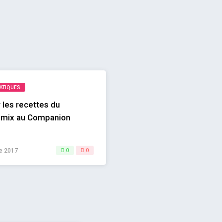
RATIQUES
 les recettes du
mix au Companion
e 2017
0
0