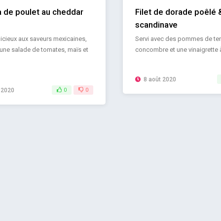
 de poulet au cheddar
Filet de dorade poêlé 
scandinave
licieux aux saveurs mexicaines,
Servi avec des pommes de ter
 une salade de tomates, maïs et
concombre et une vinaigrette à
8 août 2020
 2020
0
0