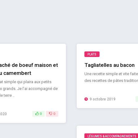
PLATS
aché de boeuf maison et
Tagliatelles au bacon
au camembert
Une recette simple et vite fait
des recettes de pâtes traditio
at simple qui plaira aux petits
 grands. Je l’ai accompagné de
terre ..
9 octobre 2019
2020
0
0
LÉGUMES & ACCOMPAGNEMENTS