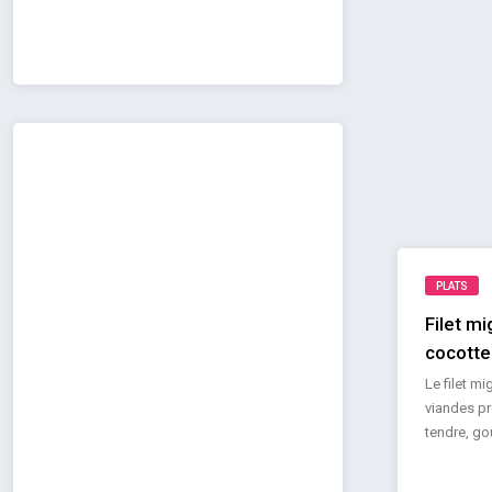
PLATS
Filet m
cocotte
Le filet 
viandes pr
tendre, goû