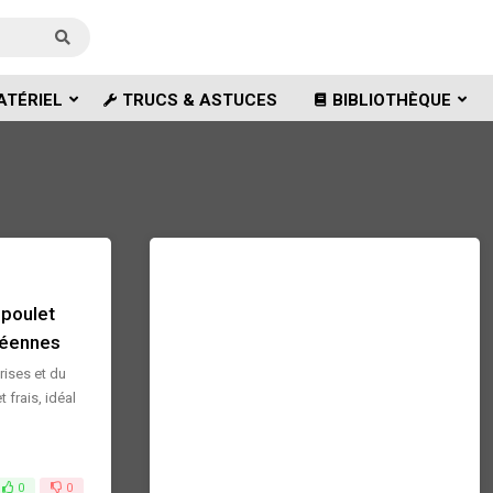
ATÉRIEL
TRUCS & ASTUCES
BIBLIOTHÈQUE
 poulet
néennes
ises et du
 frais, idéal
0
0