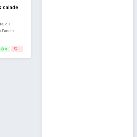
& salade
re, du
 l’aneth.
0
0