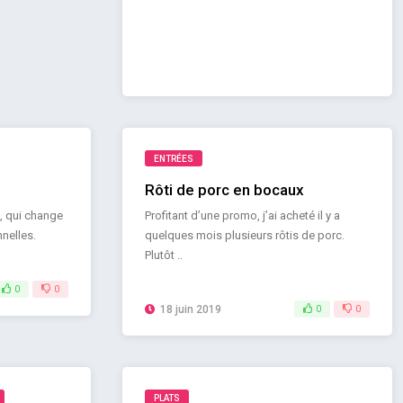
ENTRÉES
Rôti de porc en bocaux
e, qui change
Profitant d’une promo, j’ai acheté il y a
nnelles.
quelques mois plusieurs rôtis de porc.
Plutôt ..
0
0
18 juin 2019
0
0
PLATS