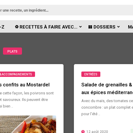
-Z
RECETTES À FAIRE AVEC…
DOSSIERS
M
PLATS
& ACCOMPAGNEMENTS
ENTRÉES
s confits au Mostardel
Salade de grenailles &
aux épices méditerra
e cette façon, les poivrons sont
t savoureux. Ils peuvent être
Avec du maïs, des tomates cer
i bien ..
concombre : un plat complet et
pour l’été ..
12 août 2020