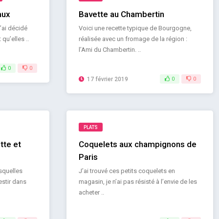
aux
Bavette au Chambertin
’ai décidé
Voici une recette typique de Bourgogne,
qu’elles ..
réalisée avec un fromage de la région :
l’Ami du Chambertin. ..
0
0
17 février 2019
0
0
PLATS
tte et
Coquelets aux champignons de
Paris
squelles
J’ai trouvé ces petits coquelets en
estir dans
magasin, je n’ai pas résisté à l’envie de les
acheter ..