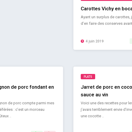
Carottes Vichy en boc
Ayant un surplus de carottes, j
d’en faire des conserves avant 
4 juin 2019
PLATS
ignon de porc fondant en
Jarret de porc en coco
sauce au vin
mignon de porc compte parmi mes
Voici une des recettes pour le
éférées : c’est un morceau
j’avais terriblement envie d’inv
teux ..
une cocotte ..