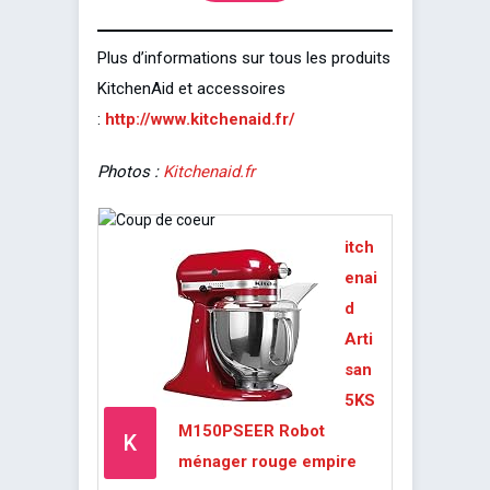
Plus d’informations sur tous les produits
KitchenAid et accessoires
:
http://www.kitchenaid.fr/
Photos :
Kitchenaid.fr
itch
enai
d
Arti
san
5KS
M150PSEER Robot
K
ménager rouge empire