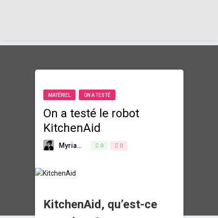
MATÉRIEL
ON A TESTÉ
On a testé le robot
KitchenAid
Myriam
25 février 2016
0
0
KitchenAid, qu’est-ce