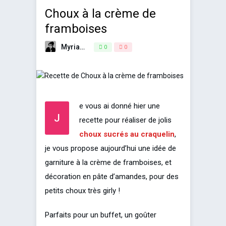
Choux à la crème de
framboises
Myriam
2 avril 2015
0
0
e vous ai donné hier une
J
recette pour réaliser de jolis
choux sucrés au craquelin
,
je vous propose aujourd’hui une idée de
garniture à la crème de framboises, et
décoration en pâte d’amandes, pour des
petits choux très girly !
Parfaits pour un buffet, un goûter