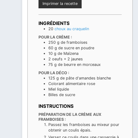
Imprimer la recette
INGRÉDIENTS
20
choux au craquelin
POUR LA CRÈME :
250
g
de framboises
60
g
de sucre en poudre
10
g
de Maïzena
2
oeufs + 2 jaunes
75
g
de beurre en morceaux
POUR LA DÉCO :
125
g
de pâte d'amandes blanche
Colorant alimentaire rose
Miel liquide
Billes de sucre
INSTRUCTIONS
PRÉPARATION DE LA CRÈME AUX
FRAMBOISES :
Passez les framboises au mixeur pour
obtenir un coulis épais.
Versez ce coulis dans une casserole à