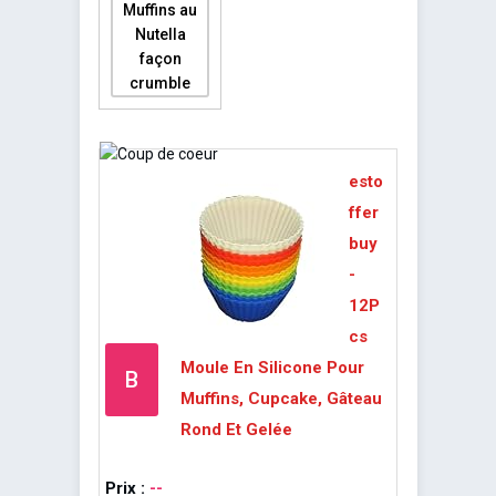
esto
ffer
buy
-
12P
cs
Moule En Silicone Pour
B
Muffins, Cupcake, Gâteau
Rond Et Gelée
Prix :
--