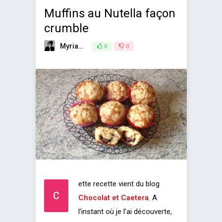
Muffins au Nutella façon
crumble
Myriam
25 septembre 2014
0
0
ette recette vient du blog
C
Chocolat et Caetera
. A
l’instant où je l’ai découverte,