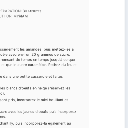
MINUTES
RÉPARATION:
30
MINUTES
UTHOR:
MYRIAM
ssièrement les amandes, puis mettez-les à
poêle avec environ 20 grammes de sucre.
n remuant de temps en temps jusqu'à ce que
 et que le sucre caramélise. Retirez du feu et
de dans une petite casserole et faites
 les blancs d'oeufs en neige (réservez les
d).
ont pris, incorporez le miel bouillant et
sucre avec les jaunes d'oeufs puis incorporez
ncs.
chantilly, puis incorporez-la également au