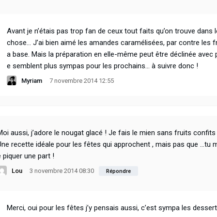
Avant je n’étais pas trop fan de ceux tout faits qu’on trouve dans 
chose… J’ai bien aimé les amandes caramélisées, par contre les fru
a base. Mais la préparation en elle-même peut être déclinée avec ple
e semblent plus sympas pour les prochains… à suivre donc !
Myriam
7 novembre 2014 12:55
Moi aussi, j’adore le nougat glacé ! Je fais le mien sans fruits confit
Une recette idéale pour les fêtes qui approchent , mais pas que …tu 
e piquer une part !
Lou
3 novembre 2014 08:30
Répondre
Merci, oui pour les fêtes j’y pensais aussi, c’est sympa les desse