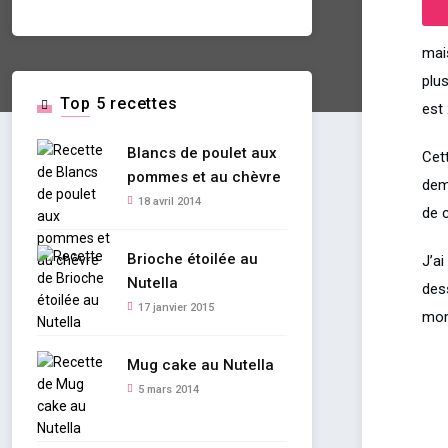
mai
plu
Top 5 recettes
est 
Blancs de poulet aux
Cett
pommes et au chèvre
dem
18 avril 2014
de 
Brioche étoilée au
J’ai
Nutella
des
17 janvier 2015
mom
Mug cake au Nutella
5 mars 2014