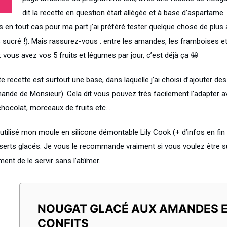
dit la recette en question était allégée et à base d’aspartame.
s en tout cas pour ma part j’ai préféré tester quelque chose de plus
s sucré !). Mais rassurez-vous : entre les amandes, les framboises et
: vous avez vos 5 fruits et légumes par jour, c’est déjà ça 😀
e recette est surtout une base, dans laquelle j’ai choisi d’ajouter d
ande de Monsieur). Cela dit vous pouvez très facilement l’adapter av
chocolat, morceaux de fruits etc…
 utilisé mon moule en silicone démontable Lily Cook (+ d’infos en fin d
serts glacés. Je vous le recommande vraiment si vous voulez être s
ent de le servir sans l’abîmer.
NOUGAT GLACÉ AUX AMANDES E
CONFITS