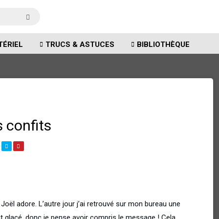
TÉRIEL
TRUCS & ASTUCES
BIBLIOTHÈQUE
 confits
Joël adore. L’autre jour j’ai retrouvé sur mon bureau une
 glacé, donc je pense avoir compris le message ! Cela