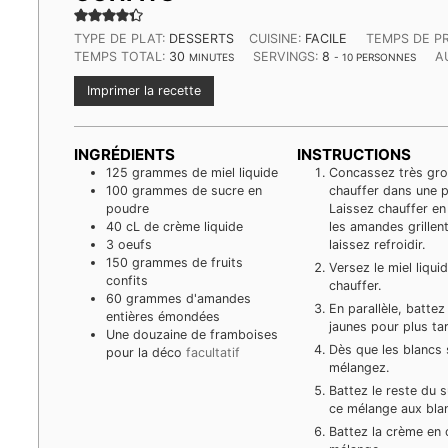
TYPE DE PLAT:
DESSERTS
CUISINE:
FACILE
TEMPS DE P
MINUTES
TEMPS TOTAL:
30
SERVINGS:
8
A
MINUTES
- 10 PERSONNES
Imprimer la recette
INGRÉDIENTS
INSTRUCTIONS
125
grammes
de miel liquide
Concassez très gro
100
grammes
de sucre en
chauffer dans une 
poudre
Laissez chauffer e
40
cL
de crème liquide
les amandes grillent
3
oeufs
laissez refroidir.
150
grammes
de fruits
Versez le miel liqui
confits
chauffer.
60
grammes
d'amandes
En parallèle, battez
entières émondées
jaunes pour plus tar
Une douzaine de framboises
Dès que les blancs s
pour la déco
facultatif
mélangez.
Battez le reste du 
ce mélange aux bla
Battez la crème en 