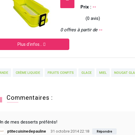
Prix :
--
(0 avis)
0 offres à partir de
--
Plus d'infos...
ANDE
CRÈME LIQUIDE
FRUITS CONFITS
GLACE
MIEL
NOUGAT GLA
Commentaires :
Un de mes desserts préférés!
ptitecuisinedepauline
31 octobre 2014 22:18
Répondre