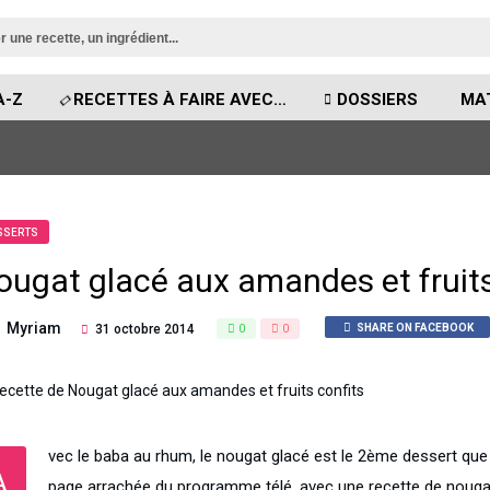
A-Z
RECETTES À FAIRE AVEC…
DOSSIERS
MA
SSERTS
ougat glacé aux amandes et fruits
Myriam
31 octobre 2014
0
0
SHARE ON FACEBOOK
vec le baba au rhum, le nougat glacé est le 2ème dessert que 
A
page arrachée du programme télé, avec une recette de nougat