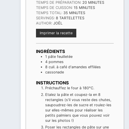
MINUTES
TEMPS DE PRÉPARATION:
20
MINUTES
MINUTES
TEMPS DE CUISSON:
15
MINUTES
MINUTES
TEMPS TOTAL:
35
MINUTES
SERVINGS:
8
TARTELETTES
AUTHOR:
JOËL
Imprimer la recette
INGRÉDIENTS
1
pâte feuilletée
4
pommes
8
cuil. à café d'amandes effilées
cassonade
INSTRUCTIONS
Préchauffez le four à 180°C.
Etalez la pâte et coupez-la en 8
rectangles (s'il vous reste des chutes,
saupoudrez-les de sucre et roulez-les
sur elles-mêmes pour réaliser les
petits palmiers que vous pouvez voir
sur les photos !)
Poser les rectangles de pâte sur une