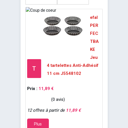
efal
PER
FEC
TBA
KE
Jeu
4 tartelettes Anti-Adhésif
T
11 cm J5548102
Prix :
11,89 €
(0 avis)
12 offres à partir de
11,89 €
Plus