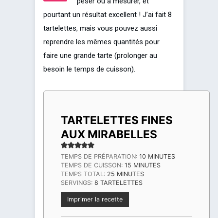
peser ou à mesurer, et
pourtant un résultat excellent ! J’ai fait 8
tartelettes, mais vous pouvez aussi
reprendre les mêmes quantités pour
faire une grande tarte (prolonger au
besoin le temps de cuisson).
TARTELETTES FINES
AUX MIRABELLES
MINUTES
TEMPS DE PRÉPARATION:
10
MINUTES
MINUTES
TEMPS DE CUISSON:
15
MINUTES
MINUTES
TEMPS TOTAL:
25
MINUTES
SERVINGS:
8
TARTELETTES
Imprimer la recette