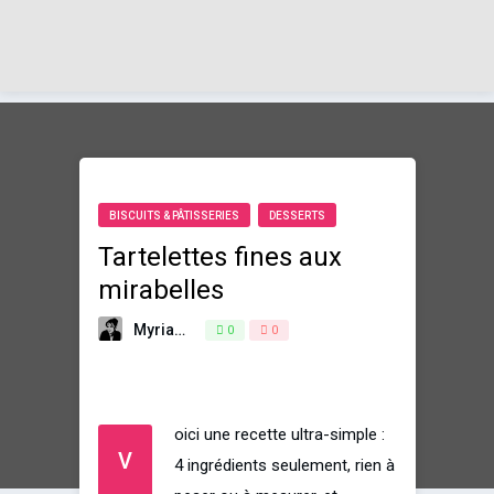
BISCUITS & PÂTISSERIES
DESSERTS
Tartelettes fines aux
mirabelles
Myriam
9 août 2018
0
0
oici une recette ultra-simple :
V
4 ingrédients seulement, rien à