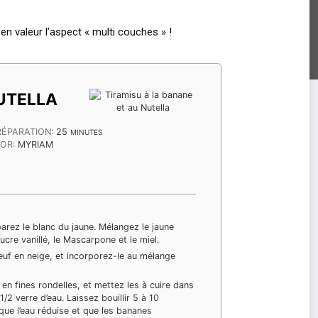
n valeur l’aspect « multi couches » !
NUTELLA
MINUTES
RÉPARATION:
25
MINUTES
OR:
MYRIAM
parez le blanc du jaune. Mélangez le jaune
sucre vanillé, le Mascarpone et le miel.
euf en neige, et incorporez-le au mélange
n fines rondelles, et mettez les à cuire dans
/2 verre d’eau. Laissez bouillir 5 à 10
 que l’eau réduise et que les bananes