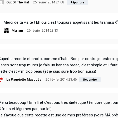
Out Of The Hat
26 février 2014 21:08
Répondre
Merci de ta visite ! Eh oui c’est toujours appétissant les tiramisu 
Myriam
26 février 2014 23:13
Superbe recette et photo, comme d’hab ! Bon par contre je testerai 
nanes sont trop mures je fais un banana bread, c’est simple et il fau
cette c’est vrm trop beau (et je suis sure trop bon aussi)
La Paupiette Masquée
26 février 2014 23:46
Répondre
Merci beaucoup ! En effet c’est pas très diététique ! (encore que : ba
5 fruits et légumes par jour lol)
Je t’avoue que cette recette est une de mes préférées (voire MA préfé