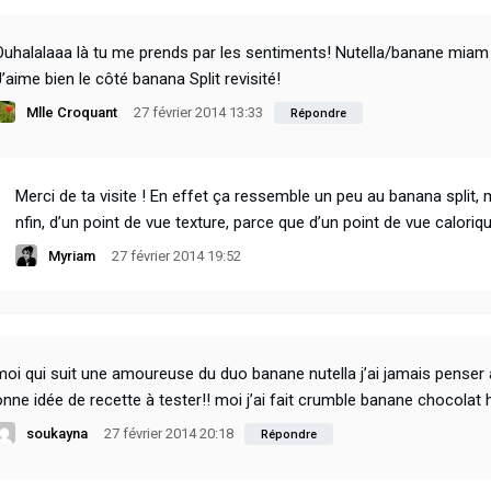
Ouhalalaaa là tu me prends par les sentiments! Nutella/banane miam
J’aime bien le côté banana Split revisité!
Mlle Croquant
27 février 2014 13:33
Répondre
Merci de ta visite ! En effet ça ressemble un peu au banana split,
nfin, d’un point de vue texture, parce que d’un point de vue caloriqu
Myriam
27 février 2014 19:52
moi qui suit une amoureuse du duo banane nutella j’ai jamais penser à 
onne idée de recette à tester!! moi j’ai fait crumble banane chocolat 
soukayna
27 février 2014 20:18
Répondre