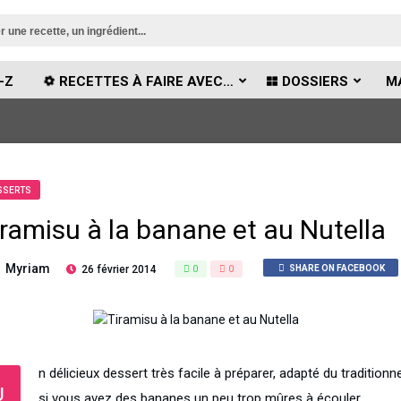
-Z
RECETTES À FAIRE AVEC…
DOSSIERS
M
SSERTS
iramisu à la banane et au Nutella
Myriam
26 février 2014
0
0
SHARE ON FACEBOOK
n délicieux dessert très facile à préparer, adapté du traditionn
U
si vous avez des bananes un peu trop mûres à écouler…