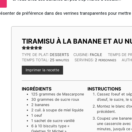
résenter de préférence dans des verrines transparentes pour mettre e
TIRAMISU À LA BANANE ET AU 
TYPE DE PLAT:
DESSERTS
CUISINE:
FACILE
TEMPS DE P
MINUTES
TEMPS TOTAL:
25
SERVINGS:
2
AUTH
MINUTES
PERSONNES
Imprimer la recette
INGRÉDIENTS
INSTRUCTIONS
125
grammes
de Mascarpone
Cassez l’oeuf et sé
30
grammes
de sucre roux
d’oeuf, le sucre, le 
2
bananes
Montez le blanc d’o
2
cuil. à soupe de miel liquide
précédent.
1
oeuf
Coupez une banane e
1
sachet de sucre vanillé
une casserole avec 1
6
à 10 biscuits type «
minutes, jusqu’à ce
Galettes St Michel »