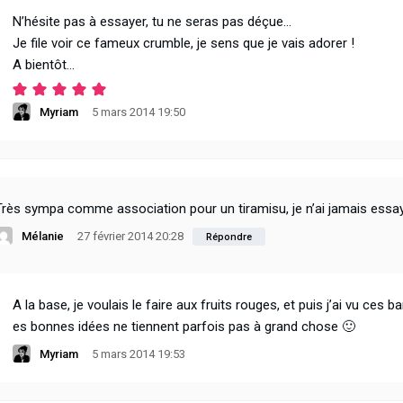
N’hésite pas à essayer, tu ne seras pas déçue…
Je file voir ce fameux crumble, je sens que je vais adorer !
A bientôt…
Myriam
5 mars 2014 19:50
Très sympa comme association pour un tiramisu, je n’ai jamais essa
Mélanie
27 février 2014 20:28
Répondre
A la base, je voulais le faire aux fruits rouges, et puis j’ai vu ce
es bonnes idées ne tiennent parfois pas à grand chose 🙂
Myriam
5 mars 2014 19:53