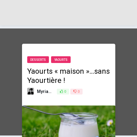
DESSERTS
YAOURTS
Yaourts « maison »…sans
Yaourtière !
Myriam
10 juillet 2014
0
0