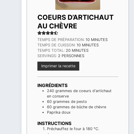
COEURS D’ARTICHAUT
AU CHÈVRE
MINUTES
TEMPS DE PRÉPARATION:
10
MINUTES
MINUTES
TEMPS DE CUISSON:
10
MINUTES
MINUTES
TEMPS TOTAL:
20
MINUTES
SERVINGS:
2
PERSONNES
Imprimer la recette
INGRÉDIENTS
240
grammes
de coeurs d'artichaut
en conserve
60
grammes
de pesto
60
grammes
de bûche de chèvre
Paprika doux
INSTRUCTIONS
Préchauffez le four à 180 °C.