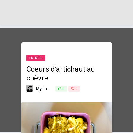
ENTRÉES
Coeurs d’artichaut au
chèvre
Myriam
15 août 2019
0
0