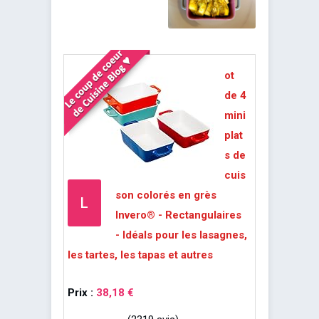
ot
de 4
mini
plat
s de
cuis
son colorés en grès
L
Invero® - Rectangulaires
- Idéals pour les lasagnes,
les tartes, les tapas et autres
Prix :
38,18 €