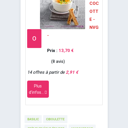
COC
OTT
E -
NVG
-
O
Prix :
13,70 €
(8 avis)
14 offres à partir de
2,91 €
Plus
d'infos...
BASILIC
CIBOULETTE