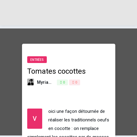
ENTRÉES
Tomates cocottes
Myriam
20 février 2019
0
0
oici une façon détournée de
V
réaliser les traditionnels oeufs
en cocotte : on remplace
simplement les cocottes par de grosses