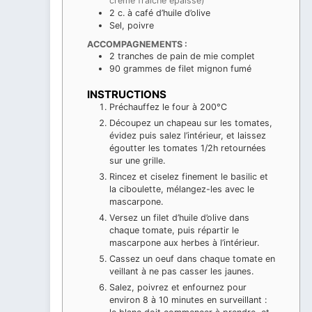
crème fraîche épaisse)
2
c. à café
d’huile d’olive
Sel, poivre
ACCOMPAGNEMENTS :
2
tranches
de pain de mie complet
90
grammes
de filet mignon fumé
INSTRUCTIONS
Préchauffez le four à 200°C
Découpez un chapeau sur les tomates,
évidez puis salez l’intérieur, et laissez
égoutter les tomates 1/2h retournées
sur une grille.
Rincez et ciselez finement le basilic et
la ciboulette, mélangez-les avec le
mascarpone.
Versez un filet d’huile d’olive dans
chaque tomate, puis répartir le
mascarpone aux herbes à l’intérieur.
Cassez un oeuf dans chaque tomate en
veillant à ne pas casser les jaunes.
Salez, poivrez et enfournez pour
environ 8 à 10 minutes en surveillant :