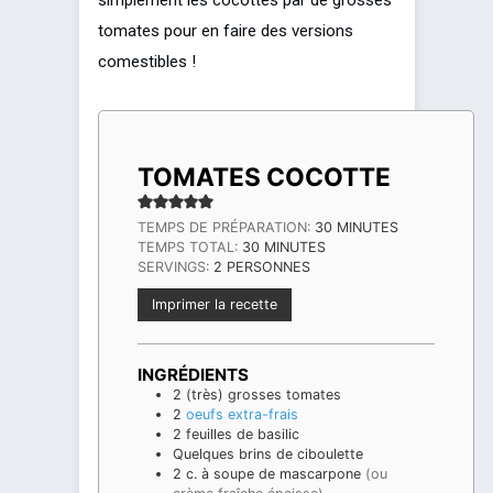
tomates pour en faire des versions
comestibles !
TOMATES COCOTTE
MINUTES
TEMPS DE PRÉPARATION:
30
MINUTES
MINUTES
TEMPS TOTAL:
30
MINUTES
SERVINGS:
2
PERSONNES
Imprimer la recette
INGRÉDIENTS
2
(très) grosses tomates
2
oeufs extra-frais
2
feuilles de basilic
Quelques brins de ciboulette
2
c. à soupe
de mascarpone
(ou