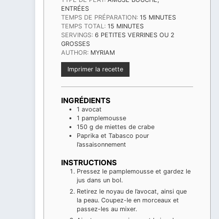
ENTRÉES
MINUTES
TEMPS DE PRÉPARATION:
15
MINUTES
MINUTES
TEMPS TOTAL:
15
MINUTES
SERVINGS:
6
PETITES VERRINES OU 2
GROSSES
AUTHOR:
MYRIAM
Imprimer la recette
INGRÉDIENTS
1
avocat
1
pamplemousse
150
g
de miettes de crabe
Paprika et Tabasco pour
l’assaisonnement
INSTRUCTIONS
Pressez le pamplemousse et gardez le
jus dans un bol.
Retirez le noyau de l’avocat, ainsi que
la peau. Coupez-le en morceaux et
passez-les au mixer.