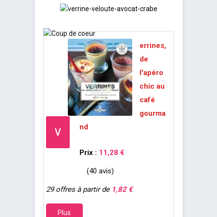
errines,
de
l'apéro
chic au
café
gourma
nd
V
Prix :
11,28 €
(40 avis)
29 offres à partir de
1,82 €
Plus