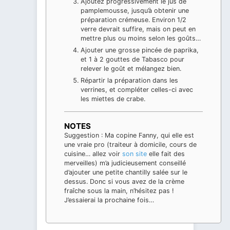
Ajoutez progressivement le jus de
pamplemousse, jusqu’à obtenir une
préparation crémeuse. Environ 1/2
verre devrait suffire, mais on peut en
mettre plus ou moins selon les goûts…
Ajouter une grosse pincée de paprika,
et 1 à 2 gouttes de Tabasco pour
relever le goût et mélangez bien.
Répartir la préparation dans les
verrines, et compléter celles-ci avec
les miettes de crabe.
NOTES
Suggestion : Ma copine Fanny, qui elle est
une vraie pro (traiteur à domicile, cours de
cuisine… allez voir
son site
elle fait des
merveilles) m’a judicieusement conseillé
d’ajouter une petite chantilly salée sur le
dessus. Donc si vous avez de la crème
fraîche sous la main, n’hésitez pas !
J’essaierai la prochaine fois…