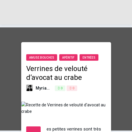
AMUSE BOUCHES
APÉRITIF
ENTRÉES
Verrines de velouté
d’avocat au crabe
Myriam
22 février 2014
0
0
es petites verrines sont très