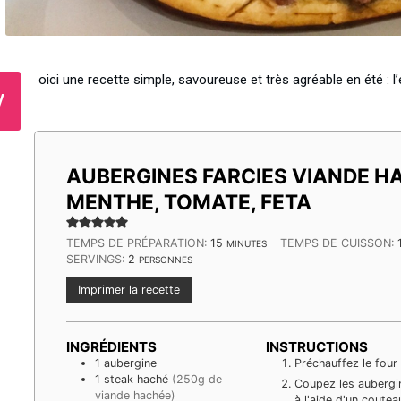
oici une recette simple, savoureuse et très agréable en été : l’
V
AUBERGINES FARCIES VIANDE H
MENTHE, TOMATE, FETA
MINUTES
TEMPS DE PRÉPARATION:
15
TEMPS DE CUISSON:
MINUTES
SERVINGS:
2
PERSONNES
Imprimer la recette
INGRÉDIENTS
INSTRUCTIONS
1
aubergine
Préchauffez le four
1
steak haché
(250g de
Coupez les aubergin
viande hachée)
à l'aide d'un coute