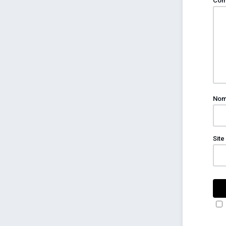
Com
No
Site