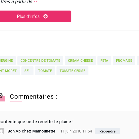
ffres à partir de
--
Plus d'infos...
BERGINE
CONCENTRÉ DE TOMATE
CREAM CHEESE
FETA
FROMAGE
INT MORET
SEL
TOMATE
TOMATE CERISE
Commentaires :
contente que cette recette te plaise !
Bon Ap chez Mamounette
11 juin 2018 11:54
Répondre