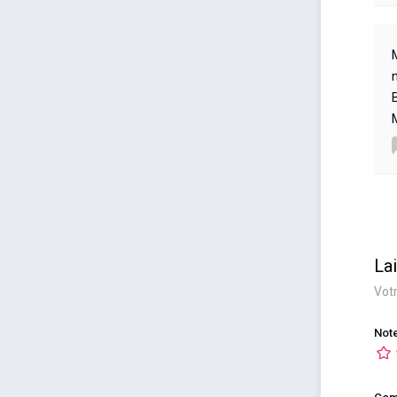
La
Votr
Not