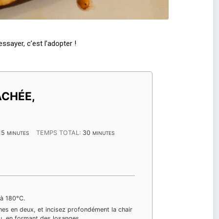
essayer, c’est l’adopter !
ACHÉE,
MINUTES
MINUTES
15
TEMPS TOTAL:
30
MINUTES
MINUTES
 à 180°C.
es en deux, et incisez profondément la chair
au, en formant des losanges.