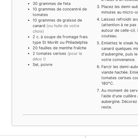
30
grammes
de feta
Placez les demi-aub
10
grammes
de concentré de
minutes au micro-o
tomates
Laissez refroidir ava
10
grammes
de graisse de
(attention à ne pas 
canard
(ou huile de votre
autour de celle-ci).
choix)
couteau.
2
c. à soupe
de fromage frais
type St Morêt ou Philadelphia
Emiettez le steak ha
20
feuilles
de menthe fraîche
canard quelques min
2
tomates cerises
(pour la
d'aubergine, puis l
déco !)
votre convenance.
Sel, poivre
Farcir les demi-aub
viande hachée. Emie
tomates cerises co
180°C.
Au moment de servi
l'aide d'une cuillè
aubergine. Décorez 
reste.