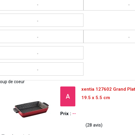
xentia 127602 Grand Plat
A
19.5 x 5.5 cm
Prix :
--
(28 avis)