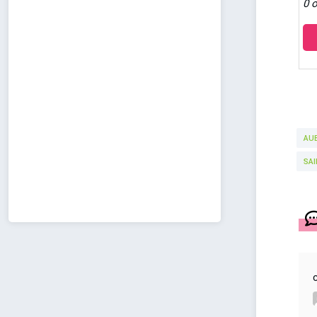
0 o
AU
SA