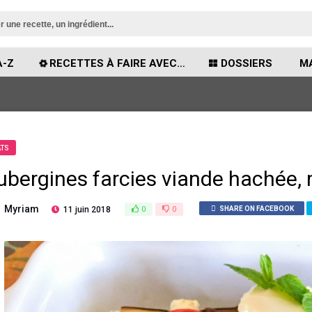
A-Z
RECETTES À FAIRE AVEC…
DOSSIERS
MA
ATS
ubergines farcies viande hachée, 
Myriam
11 juin 2018
0
0
SHARE ON FACEBOOK