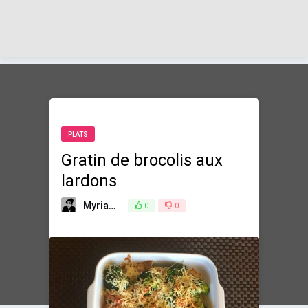
PLATS
Gratin de brocolis aux
lardons
Myriam
20 février 2018
0
0