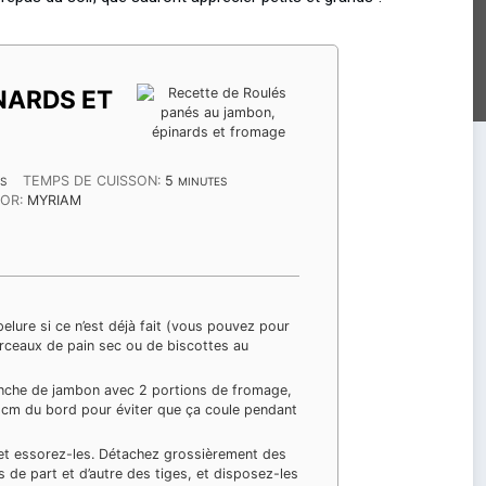
NARDS ET
ES
MINUTES
TEMPS DE CUISSON:
5
S
MINUTES
OR:
MYRIAM
elure si ce n’est déjà fait (vous pouvez pour
rceaux de pain sec ou de biscottes au
anche de jambon avec 2 portions de fromage,
1cm du bord pour éviter que ça coule pendant
 et essorez-les. Détachez grossièrement des
s de part et d’autre des tiges, et disposez-les