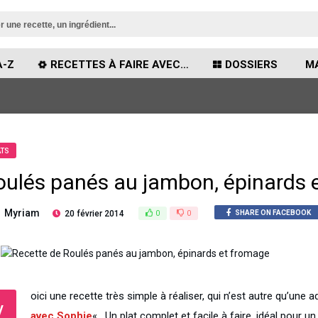
A-Z
RECETTES À FAIRE AVEC…
DOSSIERS
MA
ATS
oulés panés au jambon, épinards 
Myriam
20 février 2014
0
0
SHARE ON FACEBOOK
oici une recette très simple à réaliser, qui n’est autre qu’une 
V
avec Sophie
«
. Un plat complet et facile à faire, idéal pour u