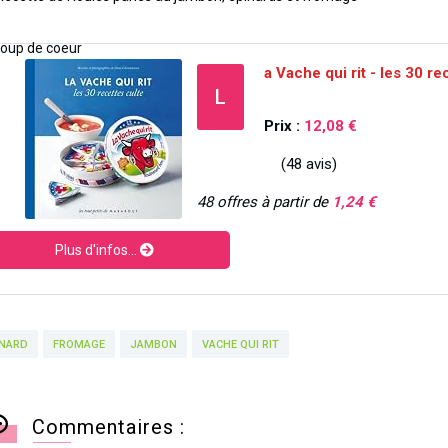
a Vache qui rit - les 30 re
L
Prix :
12,08 €
(48 avis)
48 offres à partir de
1,24 €
Plus d'infos...
INARD
FROMAGE
JAMBON
VACHE QUI RIT
Commentaires :