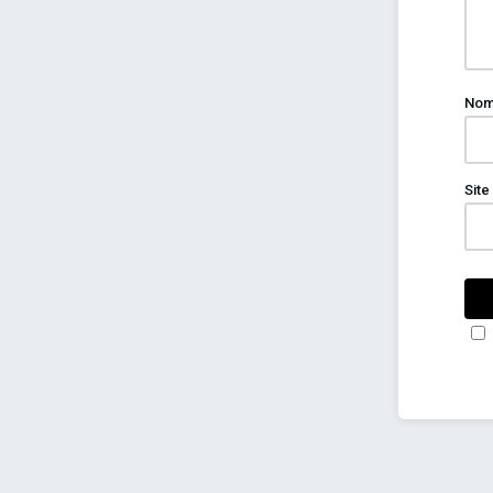
No
Site