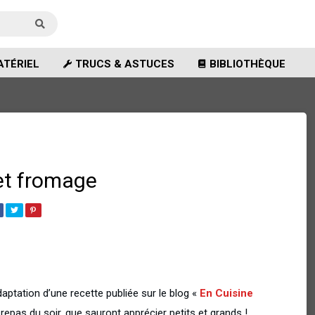
TÉRIEL
TRUCS & ASTUCES
BIBLIOTHÈQUE
et fromage
adaptation d’une recette publiée sur le blog «
En Cuisine
n repas du soir, que sauront apprécier petits et grands !