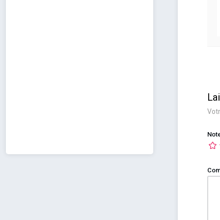
La
Votr
Not
Com