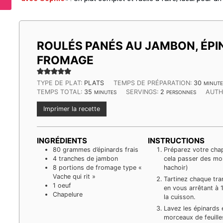
ROULÉS PANÉS AU JAMBON, ÉPI
FROMAGE
MINUT
TYPE DE PLAT:
PLATS
TEMPS DE PRÉPARATION:
30
MINUTE
MINUTES
TEMPS TOTAL:
35
SERVINGS:
2
AUTH
MINUTES
PERSONNES
Imprimer la recette
INGRÉDIENTS
INSTRUCTIONS
80
grammes
d’épinards frais
Préparez votre chap
4
tranches
de jambon
cela passer des mo
8
portions de fromage type «
hachoir)
Vache qui rit »
Tartinez chaque tr
1
oeuf
en vous arrêtant à 
Chapelure
la cuisson.
Lavez les épinards
morceaux de feuille