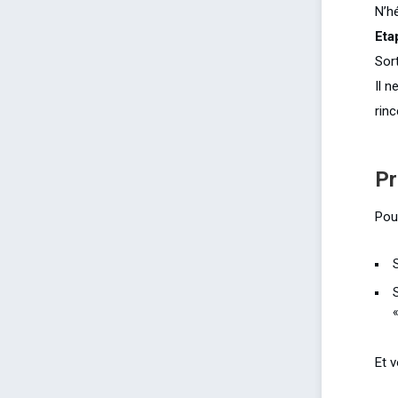
N’hé
Eta
Sort
Il n
rinc
Pr
Pour
Et 