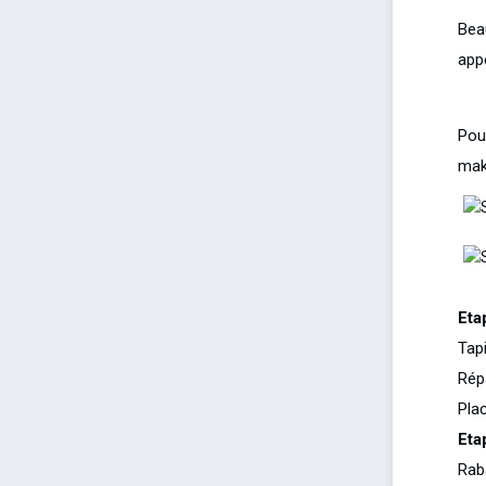
Bea
appe
Pou
mak
Eta
Tapi
Rép
Plac
Eta
Raba