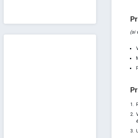
Pr
(si 
V
P
Pr
é