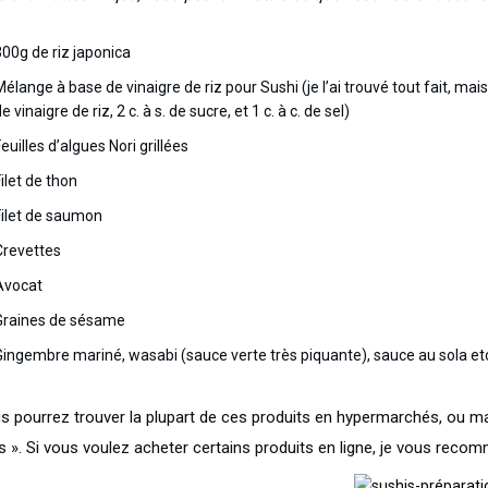
300g de riz japonica
Mélange à base de vinaigre de riz pour Sushi (je l’ai trouvé tout fait, m
e vinaigre de riz, 2 c. à s. de sucre, et 1 c. à c. de sel)
euilles d’algues Nori grillées
ilet de thon
Filet de saumon
Crevettes
Avocat
Graines de sésame
Gingembre mariné, wasabi (sauce verte très piquante), sauce au sola et
s pourrez trouver la plupart de ces produits en hypermarchés, ou ma
is ». Si vous voulez acheter certains produits en ligne, je vous reco