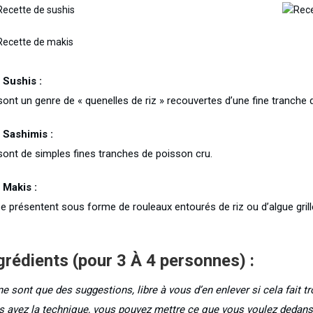
 Sushis :
sont un genre de « quenelles de riz » recouvertes d’une fine tranche 
 Sashimis :
sont de simples fines tranches de poisson cru.
 Makis :
se présentent sous forme de rouleaux entourés de riz ou d’algue grillé
grédients (pour 3 À 4 personnes) :
ne sont que des suggestions, libre à vous d’en enlever si cela fait t
s avez la technique, vous pouvez mettre ce que vous voulez dedans