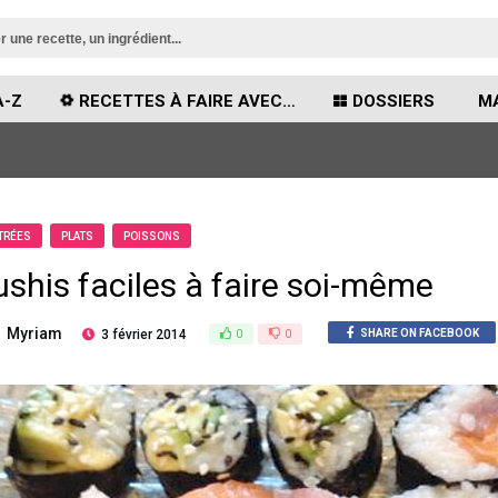
A-Z
RECETTES À FAIRE AVEC…
DOSSIERS
MA
TRÉES
PLATS
POISSONS
ushis faciles à faire soi-même
Myriam
3 février 2014
0
0
SHARE ON FACEBOOK