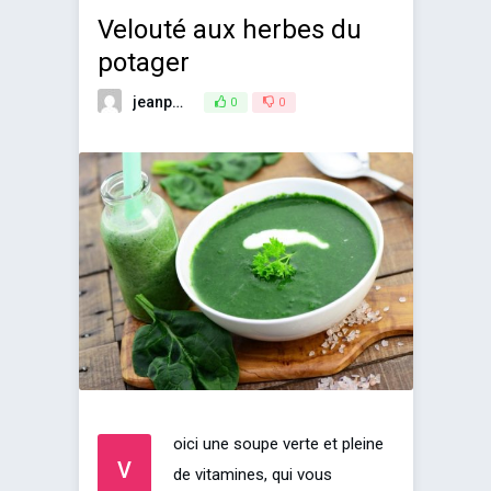
Velouté aux herbes du
potager
jeanpaul
0
30 avril 2014
0
oici une soupe verte et pleine
V
de vitamines, qui vous