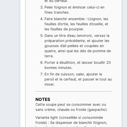
et du cerfeuil.
Peler l’oignon et émincer celui-ci en
fines tranches.
Faire blanchir ensemble : L’oignon, les
feuilles d’ortie, les feuilles d’oseille, et
les feuilles de pourpier.
Dans un litre d’eau (environ), versez la
préparation précédente, et ajouter les
gousses d’ail pelées et coupées en
quatre, ainsi que les dés de pomme de
terre.
Porter à ébullition, et laisser bouillir 20
bonnes minutes.
En fin de cuisson, saler, ajouter le
persil et le cerfeuil, et passer le tout au
mixer.
NOTES
Cette soupe peut se consommer avec ou
sans crème, chaude ou froide (gaspacho).
Variante light (conseillée si consommée
froide) : Se dispenser de blanchir l’oignon,