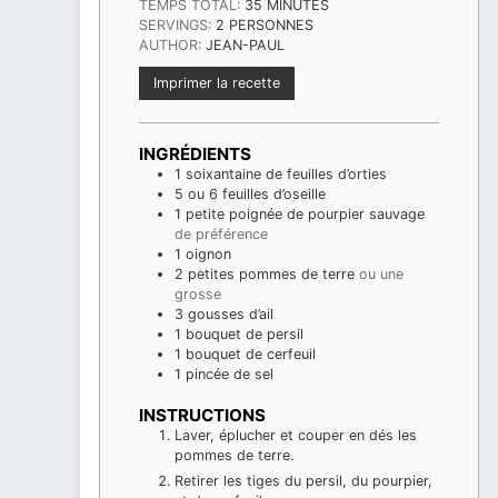
MINUTES
TEMPS TOTAL:
35
MINUTES
SERVINGS:
2
PERSONNES
AUTHOR:
JEAN-PAUL
Imprimer la recette
INGRÉDIENTS
1
soixantaine de feuilles d’orties
5
ou 6 feuilles d’oseille
1
petite poignée de pourpier sauvage
de préférence
1
oignon
2
petites pommes de terre
ou une
grosse
3
gousses
d’ail
1
bouquet de persil
1
bouquet de cerfeuil
1
pincée de sel
INSTRUCTIONS
Laver, éplucher et couper en dés les
pommes de terre.
Retirer les tiges du persil, du pourpier,