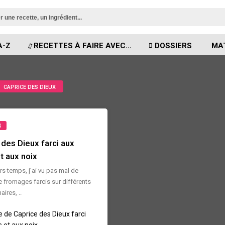
A-Z
RECETTES À FAIRE AVEC…
DOSSIERS
MA
CAPRICE DES DIEUX
S
 des Dieux farci aux
t aux noix
rs temps, j’ai vu pas mal de
e fromages farcis sur différents
aires, ..