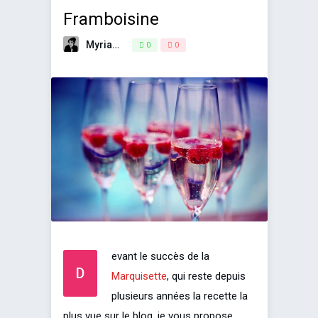
Framboisine
Myriam
8 octobre 2017
0
0
evant le succès de la
D
Marquisette
, qui reste depuis
plusieurs années la recette la
plus vue sur le blog, je vous propose