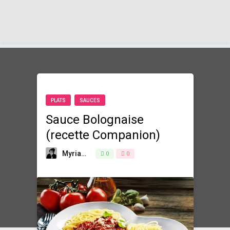
PLATS
SAUCES
Sauce Bolognaise
(recette Companion)
Myriam
17 octobre 2017
0
0