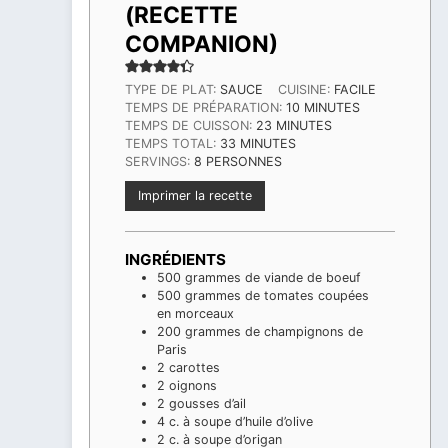
(RECETTE
COMPANION)
TYPE DE PLAT:
SAUCE
CUISINE:
FACILE
MINUTES
TEMPS DE PRÉPARATION:
10
MINUTES
MINUTES
TEMPS DE CUISSON:
23
MINUTES
MINUTES
TEMPS TOTAL:
33
MINUTES
SERVINGS:
8
PERSONNES
Imprimer la recette
INGRÉDIENTS
500
grammes
de viande de boeuf
500
grammes
de tomates coupées
en morceaux
200
grammes
de champignons de
Paris
2
carottes
2
oignons
2
gousses d’ail
4
c. à soupe
d’huile d’olive
2
c. à soupe
d’origan