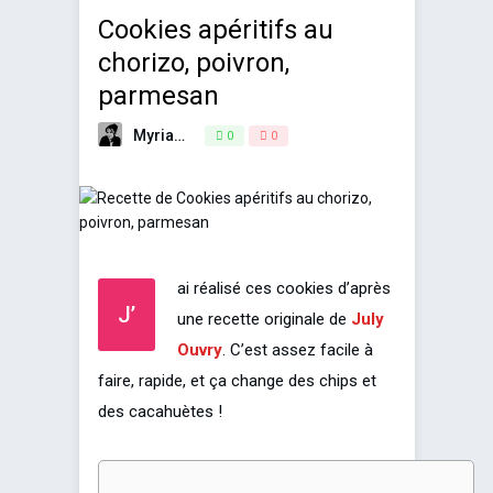
Cookies apéritifs au
chorizo, poivron,
parmesan
Myriam
14 décembre 2014
0
0
ai réalisé ces cookies d’après
J’
une recette originale de
July
Ouvry
. C’est assez facile à
faire, rapide, et ça change des chips et
des cacahuètes !