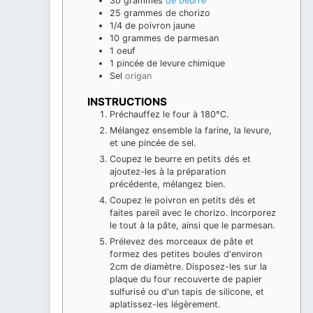
30
grammes
de beurre
25
grammes
de chorizo
1/4
de poivron jaune
10
grammes
de parmesan
1
oeuf
1
pincée de levure chimique
Sel
origan
INSTRUCTIONS
Préchauffez le four à 180°C.
Mélangez ensemble la farine, la levure,
et une pincée de sel.
Coupez le beurre en petits dés et
ajoutez-les à la préparation
précédente, mélangez bien.
Coupez le poivron en petits dés et
faites pareil avec le chorizo. Incorporez
le tout à la pâte, ainsi que le parmesan.
Prélevez des morceaux de pâte et
formez des petites boules d'environ
2cm de diamètre. Disposez-les sur la
plaque du four recouverte de papier
sulfurisé ou d'un tapis de silicone, et
aplatissez-les légèrement.