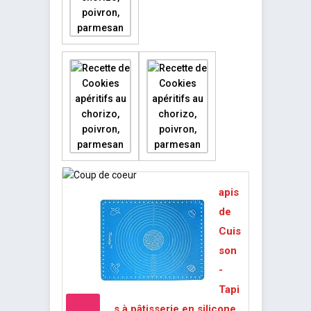
apis
de
Cuis
son
-
Tapi
s à pâtisserie en silicone