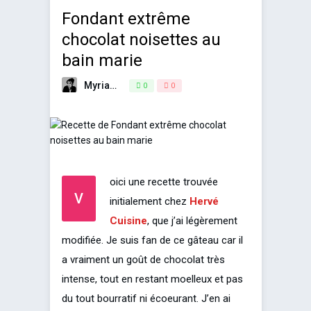
Fondant extrême
chocolat noisettes au
bain marie
Myriam
5 août 2014
0
0
oici une recette trouvée
V
initialement chez
Hervé
Cuisine
, que j’ai légèrement
modifiée. Je suis fan de ce gâteau car il
a vraiment un goût de chocolat très
intense, tout en restant moelleux et pas
du tout bourratif ni écoeurant. J’en ai