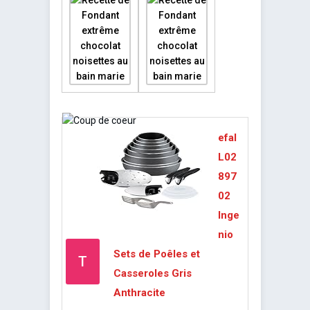
efal
L02
897
02
Inge
nio
Sets de Poêles et
T
Casseroles Gris
Anthracite