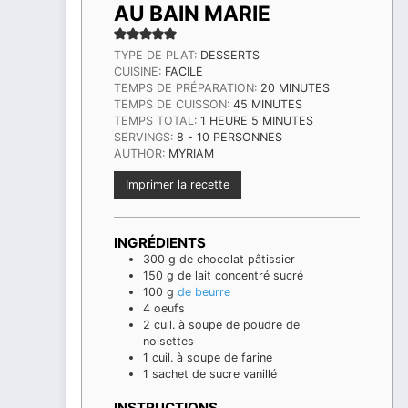
AU BAIN MARIE
TYPE DE PLAT:
DESSERTS
CUISINE:
FACILE
MINUTES
TEMPS DE PRÉPARATION:
20
MINUTES
MINUTES
TEMPS DE CUISSON:
45
MINUTES
HEURE
MINUTES
TEMPS TOTAL:
1
HEURE
5
MINUTES
SERVINGS:
8
- 10 PERSONNES
AUTHOR:
MYRIAM
Imprimer la recette
INGRÉDIENTS
300
g
de chocolat pâtissier
150
g
de lait concentré sucré
100
g
de beurre
4
oeufs
2
cuil. à soupe de poudre de
noisettes
1
cuil. à soupe de farine
1
sachet de sucre vanillé
INSTRUCTIONS