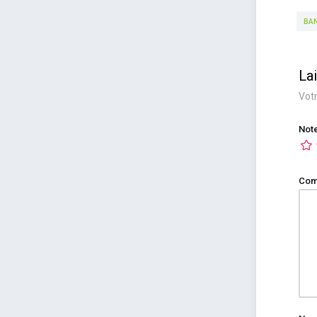
BA
La
Votr
Not
Com