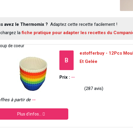
s avez le Thermomix ?
Adaptez cette recette facilement !
échargez la
fiche pratique pour adapter les recettes du Compan
estofferbuy - 12Pcs Moul
B
Et Gelée
Prix :
--
(287 avis)
ffres à partir de
--
Plus d'infos...