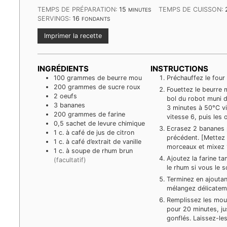
MINUTES
TEMPS DE PRÉPARATION:
15
TEMPS DE CUISSON:
MINUTES
SERVINGS:
16
FONDANTS
Imprimer la recette
INGRÉDIENTS
INSTRUCTIONS
100
grammes
de beurre mou
Préchauffez le four
200
grammes
de sucre roux
Fouettez le beurre m
2
oeufs
bol du robot muni d
3
bananes
3 minutes à 50°C vi
200
grammes
de farine
vitesse 6, puis les 
0,5
sachet
de levure chimique
Ecrasez 2 bananes 
1
c. à café
de jus de citron
précédent. [Mettez
1
c. à café
d’extrait de vanille
morceaux et mixez 1
1
c. à soupe
de rhum brun
Ajoutez la farine tam
(facultatif)
le rhum si vous le 
Terminez en ajoutan
mélangez délicateme
Remplissez les moul
pour 20 minutes, ju
gonflés. Laissez-le