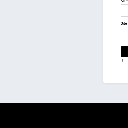
No
Site