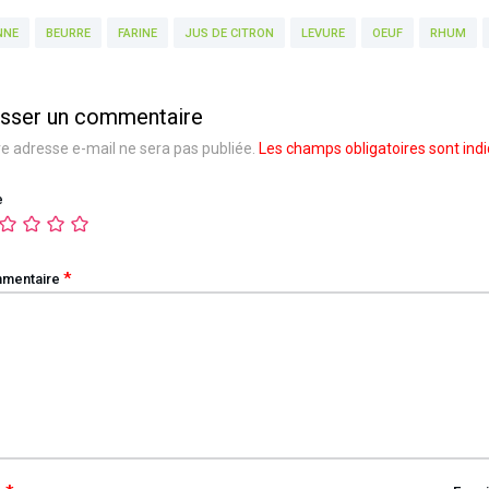
NNE
BEURRE
FARINE
JUS DE CITRON
LEVURE
OEUF
RHUM
isser un commentaire
e adresse e-mail ne sera pas publiée.
Les champs obligatoires sont ind
e
*
mentaire