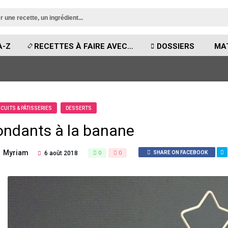
A-Z
RECETTES À FAIRE AVEC…
DOSSIERS
MA
SCUITS & PÂTISSERIES
DESSERTS
ondants à la banane
Myriam
6 août 2018
0
0
SHARE ON FACEBOOK