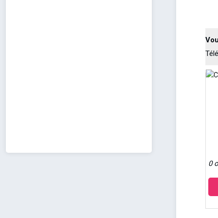
Vou
Tél
0 o