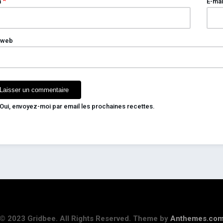
*
m
E-mai
 web
Oui, envoyez-moi par email les prochaines recettes.
© 2023 Gridbee. All Rights Reserved. Theme by
Anthemes.co