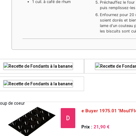
1
cuil. à café de rhum
Préchauffez le fou
puis remplissez-les
Enfournez pour 20 m
soient dorés et bie
lame d'un couteau po
les biscuits sont cui
e Buyer 1975.01 'Moul'Fl
D
Prix :
21,90 €