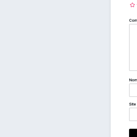
Com
No
Site