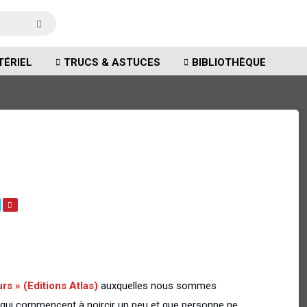
TÉRIEL
TRUCS & ASTUCES
BIBLIOTHÈQUE
rs » (Editions Atlas)
auxquelles nous sommes
s qui commencent à noircir un peu et que personne ne