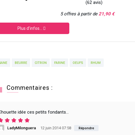
(62 avis)
5 offres à partir de
21,90 €
Plus d'infos...
NANE
BEURRE
CITRON
FARINE
OEUFS
RHUM
Commentaires :
Chouette idée ces petits fondants…
LadyMilonguera
12 juin 2014 07:58
Répondre