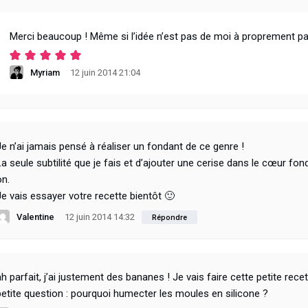
Merci beaucoup ! Même si l’idée n’est pas de moi à proprement pa
Myriam
12 juin 2014 21:04
Je n’ai jamais pensé à réaliser un fondant de ce genre !
La seule subtilité que je fais et d’ajouter une cerise dans le cœur fon
on.
Je vais essayer votre recette bientôt 🙂
Valentine
12 juin 2014 14:32
Répondre
ah parfait, j’ai justement des bananes ! Je vais faire cette petite recet
petite question : pourquoi humecter les moules en silicone ?