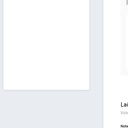
La
Votr
Not