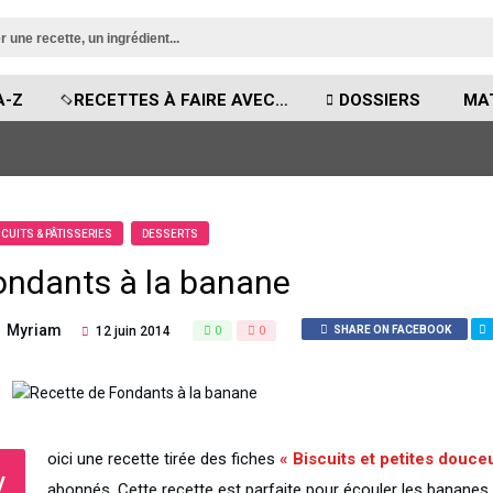
A-Z
RECETTES À FAIRE AVEC…
DOSSIERS
MA
SCUITS & PÂTISSERIES
DESSERTS
ondants à la banane
Myriam
12 juin 2014
0
0
SHARE ON FACEBOOK
oici une recette tirée des fiches
« Biscuits et petites douceu
V
abonnés. Cette recette est parfaite pour écouler les banane