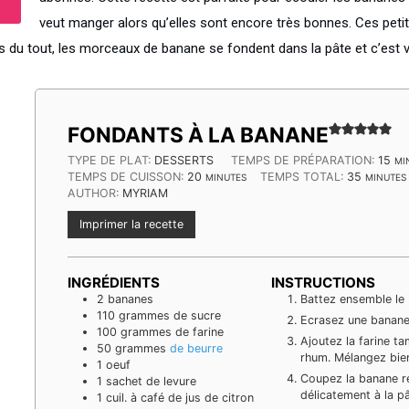
veut manger alors qu’elles sont encore très bonnes. Ces petit
s du tout, les morceaux de banane se fondent dans la pâte et c’est v
FONDANTS À LA BANANE
MI
TYPE DE PLAT:
DESSERTS
TEMPS DE PRÉPARATION:
15
MI
MINUTES
MINUTE
TEMPS DE CUISSON:
20
TEMPS TOTAL:
35
MINUTES
MINUTES
AUTHOR:
MYRIAM
Imprimer la recette
INGRÉDIENTS
INSTRUCTIONS
2
bananes
Battez ensemble le b
110
grammes
de sucre
Ecrasez une banane
100
grammes
de farine
Ajoutez la farine tam
50
grammes
de beurre
rhum. Mélangez bie
1
oeuf
Coupez la banane re
1
sachet de levure
délicatement à la pâ
1
cuil. à café de jus de citron