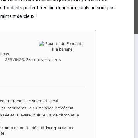
s fondants portent très bien leur nom car ils ne sont pas
raiment délicieux !
NUTES
NUTES
S
SERVINGS:
24
PETITS FONDANTS
eurre ramolli, le sucre et l'oeuf.
 et incorporez-la au mélange précédent.
isée et la levure, puis le jus de citron et le
n.
stante en petits dés, et incorporez-les
te.