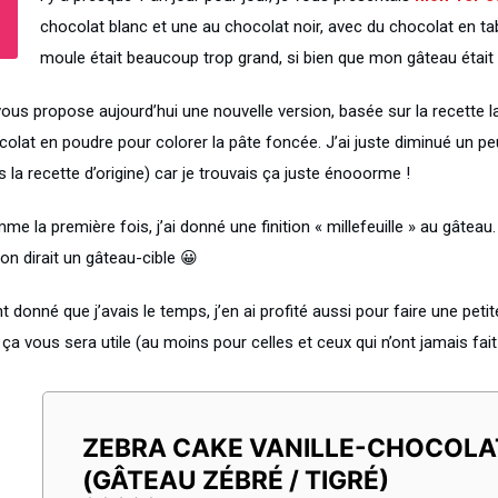
chocolat blanc et une au chocolat noir, avec du chocolat en ta
moule était beaucoup trop grand, si bien que mon gâteau était u
ous propose aujourd’hui une nouvelle version, basée sur la recette la
olat en poudre pour colorer la pâte foncée. J’ai juste diminué un peu 
 la recette d’origine) car je trouvais ça juste énooorme !
e la première fois, j’ai donné une finition « millefeuille » au gâteau.
, on dirait un gâteau-cible 😀
t donné que j’avais le temps, j’en ai profité aussi pour faire une pet
ça vous sera utile (au moins pour celles et ceux qui n’ont jamais fait
ZEBRA CAKE VANILLE-CHOCOLA
(GÂTEAU ZÉBRÉ / TIGRÉ)