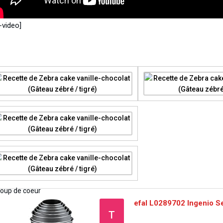
-video]
efal L0289702 Ingenio Se
T