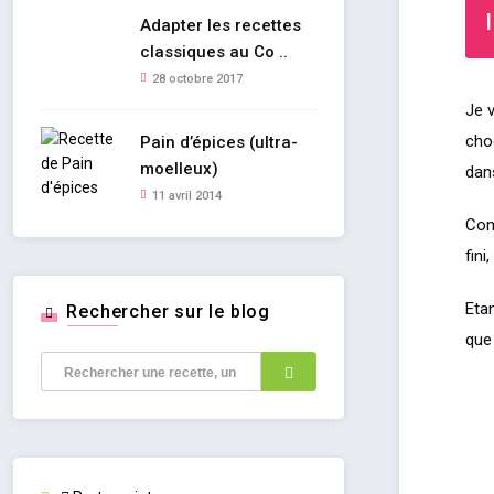
I
Adapter les recettes
classiques au Co ..
28 octobre 2017
Je v
choc
Pain d’épices (ultra-
moelleux)
dans
11 avril 2014
Comm
fini
Etan
Rechercher sur le blog
que 