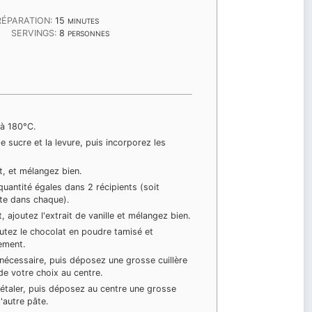
MINUTES
RÉPARATION:
15
MINUTES
S
SERVINGS:
8
PERSONNES
 à 180°C.
le sucre et la levure, puis incorporez les
ait, et mélangez bien.
quantité égales dans 2 récipients (soit
te dans chaque).
t, ajoutez l'extrait de vanille et mélangez bien.
utez le chocolat en poudre tamisé et
ement.
 nécessaire, puis déposez une grosse cuillère
de votre choix au centre.
'étaler, puis déposez au centre une grosse
l'autre pâte.