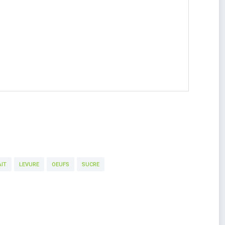
AIT
LEVURE
OEUFS
SUCRE