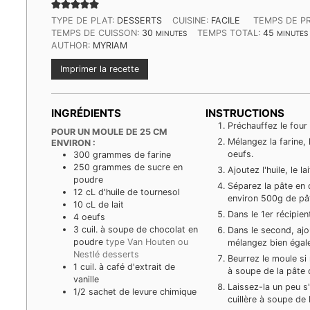
TYPE DE PLAT:
DESSERTS
CUISINE:
FACILE
TEMPS DE P
MINUTES
MINUTE
TEMPS DE CUISSON:
30
TEMPS TOTAL:
45
MINUTES
MINUTES
AUTHOR:
MYRIAM
Imprimer la recette
INGRÉDIENTS
INSTRUCTIONS
Préchauffez le four
POUR UN MOULE DE 25 CM
Mélangez la farine, 
ENVIRON :
oeufs.
300
grammes
de farine
250
grammes
de sucre en
Ajoutez l'huile, le l
poudre
Séparez la pâte en 
12
cL
d'huile de tournesol
environ 500g de pâ
10
cL
de lait
Dans le 1er récipien
4
oeufs
3
cuil. à soupe de chocolat en
Dans le second, ajo
poudre
type Van Houten ou
mélangez bien égal
Nestlé desserts
Beurrez le moule si
1
cuil. à café d'extrait de
à soupe de la pâte 
vanille
Laissez-la un peu s
1/2
sachet de levure chimique
cuillère à soupe de 