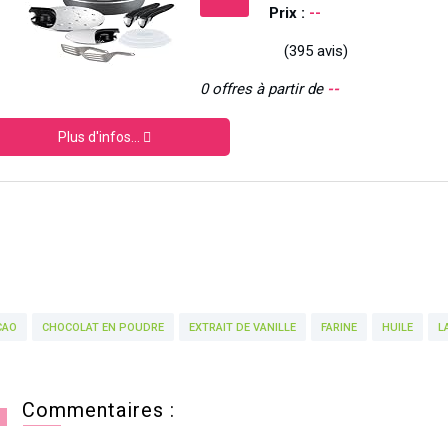
Prix :
--
(395 avis)
0 offres à partir de
--
Plus d'infos...
CAO
CHOCOLAT EN POUDRE
EXTRAIT DE VANILLE
FARINE
HUILE
L
Commentaires :