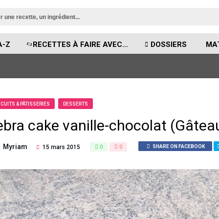
A-Z
RECETTES À FAIRE AVEC…
DOSSIERS
MA
SCUITS & PÂTISSERIES
DESSERTS
ebra cake vanille-chocolat (Gâteau
Myriam
15 mars 2015
0
0
SHARE ON FACEBOOK