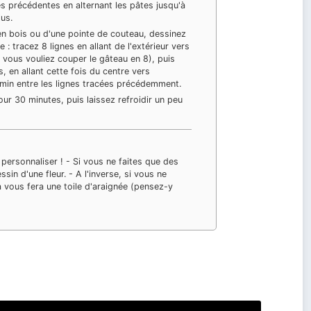
s précédentes en alternant les pâtes jusqu'à
lus.
 en bois ou d'une pointe de couteau, dessinez
le : tracez 8 lignes en allant de l'extérieur vers
 vous vouliez couper le gâteau en 8), puis
s, en allant cette fois du centre vers
hemin entre les lignes tracées précédemment.
our 30 minutes, puis laissez refroidir un peu
e personnaliser !
- Si vous ne faites que des
ssin d'une fleur.
- A l'inverse, si vous ne
la vous fera une toile d'araignée (pensez-y