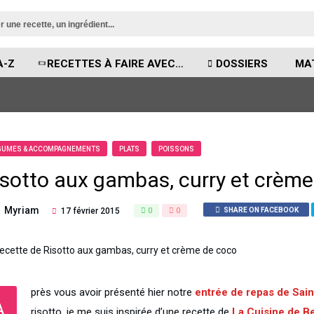
A-Z
RECETTES À FAIRE AVEC…
DOSSIERS
MA
GUMES & ACCOMPAGNEMENTS
PLATS
POISSONS
isotto aux gambas, curry et crèm
Myriam
17 février 2015
0
0
SHARE ON FACEBOOK
près vous avoir présenté hier notre
entrée de repas de Sain
A
risotto, je me suis inspirée d’une recette de
La Cuisine de B