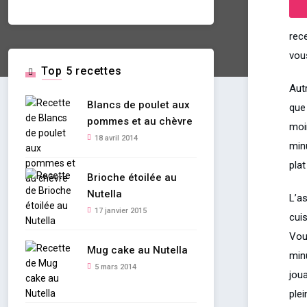
rece
vou
Top 5 recettes
Aut
Blancs de poulet aux
que 
pommes et au chèvre
moin
18 avril 2014
minu
pla
Brioche étoilée au
Nutella
L’a
17 janvier 2015
cuis
Vous
Mug cake au Nutella
minu
5 mars 2014
jou
plei