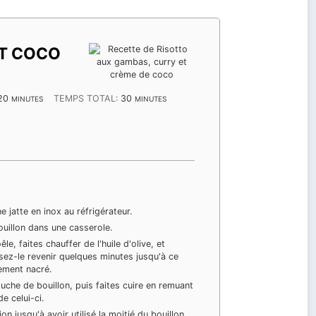
ET COCO
MINUTES
MINUTES
20
TEMPS TOTAL:
30
MINUTES
MINUTES
e jatte en inox au réfrigérateur.
ouillon dans une casserole.
e, faites chauffer de l'huile d'olive, et
ssez-le revenir quelques minutes jusqu'à ce
rement nacré.
ouche de bouillon, puis faites cuire en remuant
e celui-ci.
on jusqu'à avoir utilisé la moitié du bouillon.