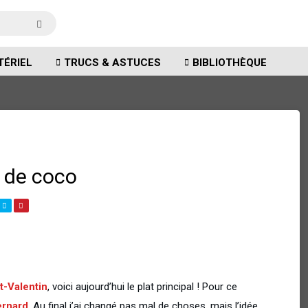
TÉRIEL
TRUCS & ASTUCES
BIBLIOTHÈQUE
e de coco
t-Valentin
, voici aujourd’hui le plat principal ! Pour ce
ernard
. Au final j’ai changé pas mal de choses, mais l’idée