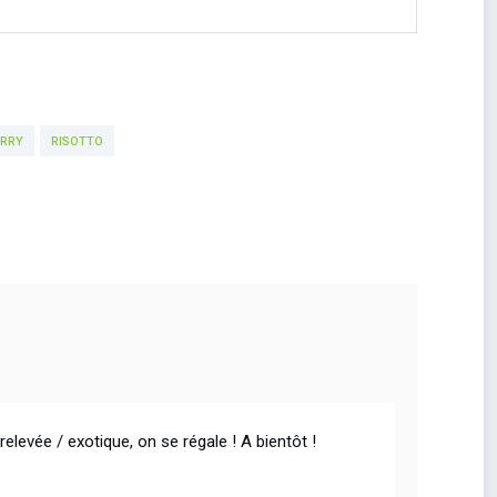
URRY
RISOTTO
relevée / exotique, on se régale ! A bientôt !