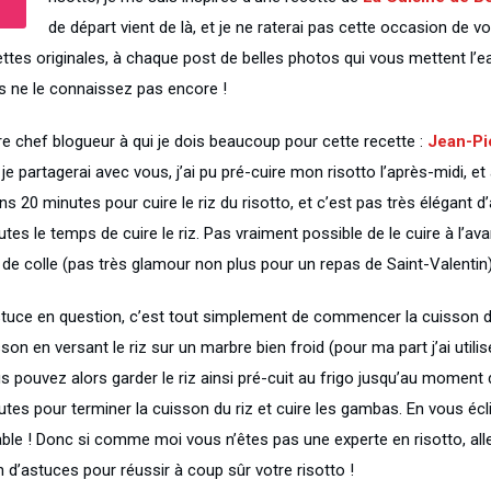
de départ vient de là, et je ne raterai pas cette occasion de v
ttes originales, à chaque post de belles photos qui vous mettent l’eau
s ne le connaissez pas encore !
re chef blogueur à qui je dois beaucoup pour cette recette :
Jean-Pi
je partagerai avec vous, j’ai pu pré-cuire mon risotto l’après-midi, et
s 20 minutes pour cuire le riz du risotto, et c’est pas très élégant 
tes le temps de cuire le riz. Pas vraiment possible de le cuire à l’av
t de colle (pas très glamour non plus pour un repas de Saint-Valentin
stuce en question, c’est tout simplement de commencer la cuisson du 
son en versant le riz sur un marbre bien froid (pour ma part j’ai utili
 pouvez alors garder le riz ainsi pré-cuit au frigo jusqu’au moment d
tes pour terminer la cuisson du riz et cuire les gambas. En vous éclip
able ! Donc si comme moi vous n’êtes pas une experte en risotto, alle
n d’astuces pour réussir à coup sûr votre risotto !