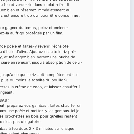
du feu et versez-le dans le plat refroidi
uez bien et réservez immédiatement au
 riz est encore trop dur pour être consommé :
ore gagner du temps, pelez et émincez
vez-la au frigo protégée par un film.
:
de poêle et faites-y revenir l'échalote
d'huile d'olive. Ajoutez ensuite le riz pré-
rry, et mélangez bien. Versez une louche de
s cuire en remuant jusqu'à absorption de celui-
 jusqu'à ce que le riz soit complètement cuit
r plus ou moins la totalité du bouillon).
versez la crème de coco, et laissez chauffer 1
angeant.
BAS :
cuit, préparez vos gambas : faites chauffer un
dans une poêle et mettez-y les gambas. Ici je
des brochettes en bois pour qu'elles restent
e n'est pas obligatoire.
mbas à feu doux 2 - 3 minutes sur chaque
elles soient bien roses.