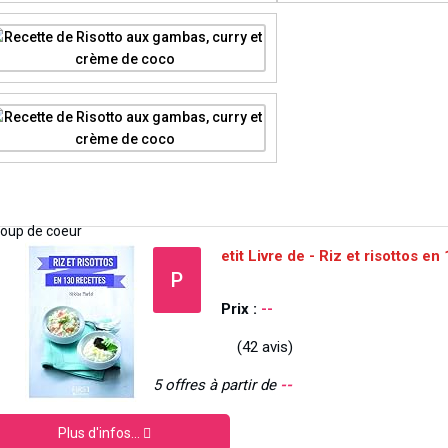
etit Livre de - Riz et risottos e
P
Prix :
--
(42 avis)
5 offres à partir de
--
Plus d'infos...