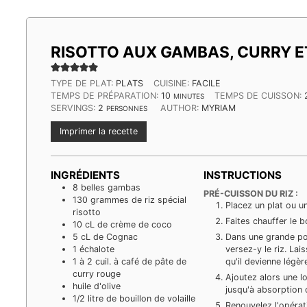
RISOTTO AUX GAMBAS, CURRY 
TYPE DE PLAT:
PLATS
CUISINE:
FACILE
MINUTES
TEMPS DE PRÉPARATION:
10
TEMPS DE CUISSON:
MINUTES
SERVINGS:
2
AUTHOR:
MYRIAM
PERSONNES
Imprimer la recette
INGRÉDIENTS
INSTRUCTIONS
8
belles gambas
PRÉ-CUISSON DU RIZ :
130
grammes
de riz spécial
Placez un plat ou un
risotto
Faites chauffer le b
10
cL
de crème de coco
5
cL
de Cognac
Dans une grande poêl
1
échalote
versez-y le riz. Lai
1
à 2 cuil. à café de pâte de
qu'il devienne légè
curry rouge
Ajoutez alors une l
huile d'olive
jusqu'à absorption d
1/2
litre
de bouillon de volaille
Renouvelez l'opérati