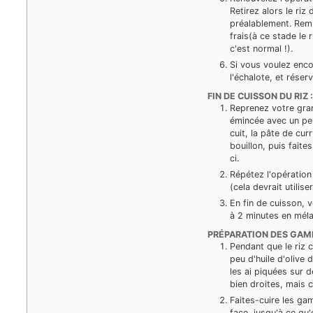
Retirez alors le riz 
préalablement. Rem
frais(à ce stade le
c'est normal !).
Si vous voulez enc
l'échalote, et réser
FIN DE CUISSON DU RIZ 
Reprenez votre gran
émincée avec un peu 
cuit, la pâte de cu
bouillon, puis faite
ci.
Répétez l'opération
(cela devrait utilise
En fin de cuisson, 
à 2 minutes en mél
PRÉPARATION DES GAM
Pendant que le riz 
peu d'huile d'olive 
les ai piquées sur 
bien droites, mais c
Faites-cuire les ga
face, jusqu'à ce qu'