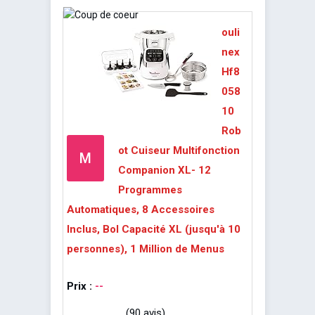
ouli
nex
Hf8
058
10
Rob
ot Cuiseur Multifonction
M
Companion XL- 12
Programmes
Automatiques, 8 Accessoires
Inclus, Bol Capacité XL (jusqu'à 10
personnes), 1 Million de Menus
Prix :
--
(90 avis)