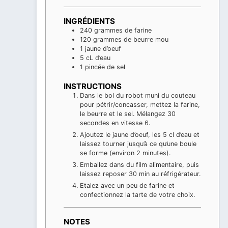
INGRÉDIENTS
240
grammes
de farine
120
grammes
de beurre mou
1
jaune d’oeuf
5
cL
d’eau
1
pincée
de sel
INSTRUCTIONS
Dans le bol du robot muni du couteau
pour pétrir/concasser, mettez la farine,
le beurre et le sel. Mélangez 30
secondes en vitesse 6.
Ajoutez le jaune d’oeuf, les 5 cl d’eau et
laissez tourner jusqu’à ce qu’une boule
se forme (environ 2 minutes).
Emballez dans du film alimentaire, puis
laissez reposer 30 min au réfrigérateur.
Etalez avec un peu de farine et
confectionnez la tarte de votre choix.
NOTES