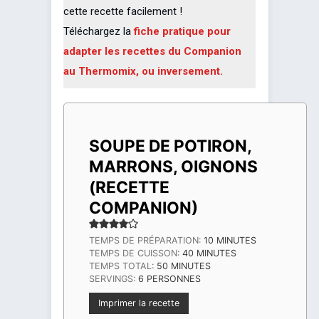
cette recette facilement !
Téléchargez la
fiche pratique pour
adapter les recettes du Companion
au Thermomix, ou inversement.
SOUPE DE POTIRON,
MARRONS, OIGNONS
(RECETTE
COMPANION)
MINUTES
TEMPS DE PRÉPARATION:
10
MINUTES
MINUTES
TEMPS DE CUISSON:
40
MINUTES
MINUTES
TEMPS TOTAL:
50
MINUTES
SERVINGS:
6
PERSONNES
Imprimer la recette