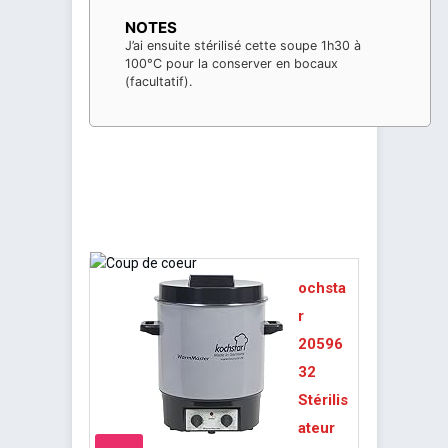
NOTES
J’ai ensuite stérilisé cette soupe 1h30 à
100°C pour la conserver en bocaux
(facultatif).
ochsta
r
20596
32
Stérilis
ateur