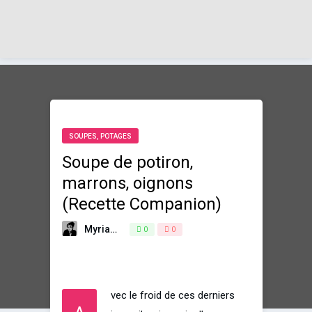
SOUPES, POTAGES
Soupe de potiron,
marrons, oignons
(Recette Companion)
Myriam
5 mars 2018
0
0
vec le froid de ces derniers
A