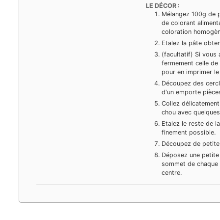
LE DÉCOR :
Mélangez 100g de p
de colorant aliment
coloration homogèn
Etalez la pâte obte
(facultatif) Si vous
fermement celle de 
pour en imprimer le
Découpez des cercle
d'un emporte pièce
Collez délicatemen
chou avec quelques 
Etalez le reste de 
finement possible.
Découpez de petites
Déposez une petite 
sommet de chaque ch
centre.