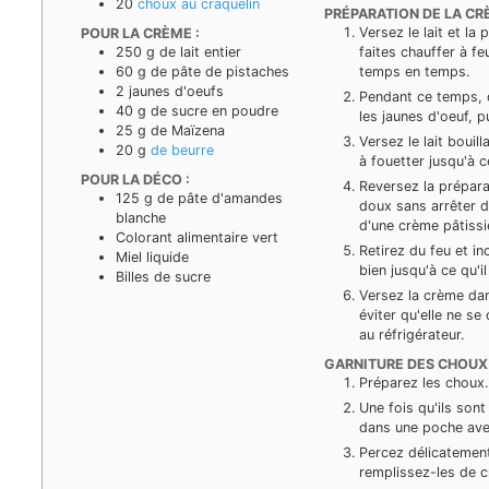
20
choux au craquelin
PRÉPARATION DE LA CRÈ
Versez le lait et la
POUR LA CRÈME :
250
g
de lait entier
faites chauffer à f
60
g
de pâte de pistaches
temps en temps.
2
jaunes d'oeufs
Pendant ce temps, d
40
g
de sucre en poudre
les jaunes d'oeuf, p
25
g
de Maïzena
Versez le lait boui
20
g
de beurre
à fouetter jusqu'à 
POUR LA DÉCO :
Reversez la prépara
125
g
de pâte d'amandes
doux sans arrêter d
blanche
d'une crème pâtissi
Colorant alimentaire vert
Retirez du feu et i
Miel liquide
bien jusqu'à ce qu'
Billes de sucre
Versez la crème dan
éviter qu'elle ne s
au réfrigérateur.
GARNITURE DES CHOUX 
Préparez les choux.
Une fois qu'ils sont
dans une poche avec
Percez délicatement
remplissez-les de 