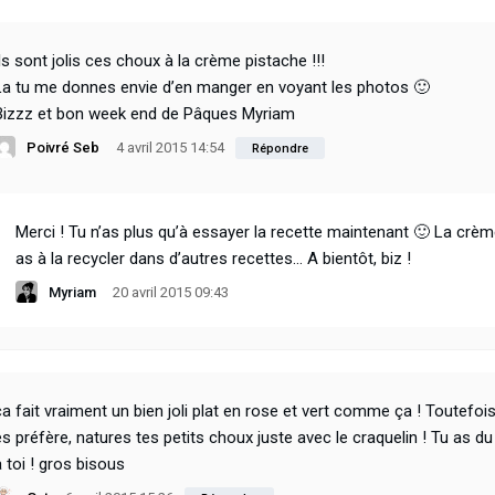
Ils sont jolis ces choux à la crème pistache !!!
La tu me donnes envie d’en manger en voyant les photos 🙂
Bizzz et bon week end de Pâques Myriam
Poivré Seb
4 avril 2015 14:54
Répondre
Merci ! Tu n’as plus qu’à essayer la recette maintenant 🙂 La crème
as à la recycler dans d’autres recettes… A bientôt, biz !
Myriam
20 avril 2015 09:43
ça fait vraiment un bien joli plat en rose et vert comme ça ! Toutefois
es préfère, natures tes petits choux juste avec le craquelin ! Tu as du
à toi ! gros bisous