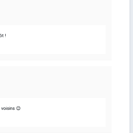
ôt !
s voisins 😉