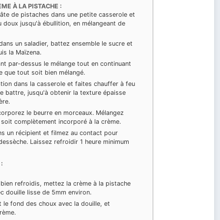
ME À LA PISTACHE :
 pâte de pistaches dans une petite casserole et
eu doux jusqu'à ébullition, en mélangeant de
ans un saladier, battez ensemble le sucre et
uis la Maïzena.
llant par-dessus le mélange tout en continuant
ce que tout soit bien mélangé.
tion dans la casserole et faites chauffer à feu
e battre, jusqu'à obtenir la texture épaisse
ère.
ncorporez le beurre en morceaux. Mélangez
il soit complètement incorporé à la crème.
s un récipient et filmez au contact pour
e dessèche. Laissez refroidir 1 heure minimum
:
 bien refroidis, mettez la crème à la pistache
 douille lisse de 5mm environ.
 le fond des choux avec la douille, et
crème.