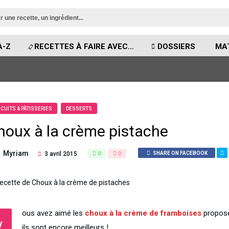
A-Z
RECETTES À FAIRE AVEC…
DOSSIERS
MA
SCUITS & PÂTISSERIES
DESSERTS
houx à la crème pistache
Myriam
3 avril 2015
0
0
SHARE ON FACEBOOK
ous avez aimé les
choux à la crème de framboises
proposé
V
ils sont encore meilleurs !