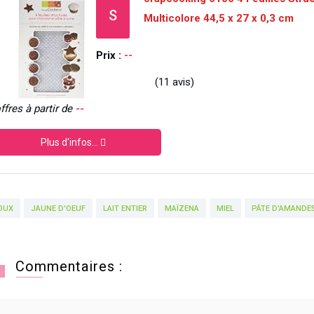
S
Multicolore 44,5 x 27 x 0,3 cm
Prix :
--
(11 avis)
ffres à partir de
--
Plus d'infos...
OUX
JAUNE D'OEUF
LAIT ENTIER
MAÏZENA
MIEL
PÂTE D'AMANDE
Commentaires :