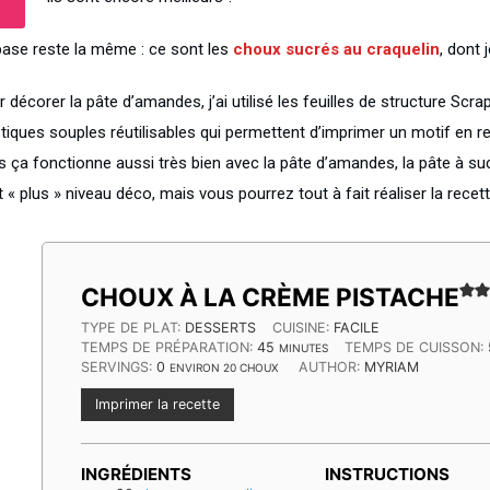
base reste la même : ce sont les
choux sucrés au craquelin
, dont 
 décorer la pâte d’amandes, j’ai utilisé les feuilles de structure Scrap
tiques souples réutilisables qui permettent d’imprimer un motif en reli
s ça fonctionne aussi très bien avec la pâte d’amandes, la pâte à suc
t « plus » niveau déco, mais vous pourrez tout à fait réaliser la rec
CHOUX À LA CRÈME PISTACHE
TYPE DE PLAT:
DESSERTS
CUISINE:
FACILE
MINUTES
TEMPS DE PRÉPARATION:
45
TEMPS DE CUISSON:
MINUTES
SERVINGS:
0
AUTHOR:
MYRIAM
ENVIRON 20 CHOUX
Imprimer la recette
INGRÉDIENTS
INSTRUCTIONS