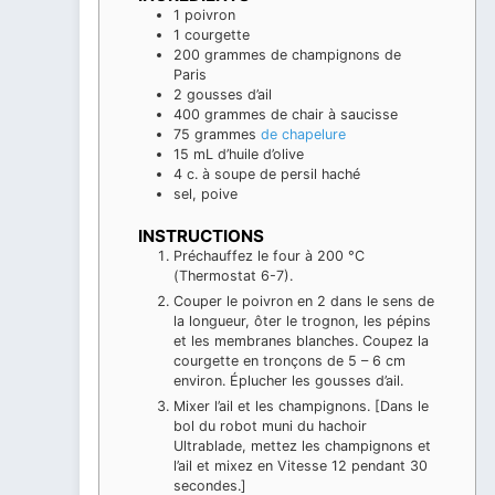
1
poivron
1
courgette
200
grammes
de champignons de
Paris
2
gousses d’ail
400
grammes
de chair à saucisse
75
grammes
de chapelure
15
mL
d’huile d’olive
4
c. à soupe
de persil haché
sel, poive
INSTRUCTIONS
Préchauffez le four à 200 °C
(Thermostat 6-7).
Couper le poivron en 2 dans le sens de
la longueur, ôter le trognon, les pépins
et les membranes blanches. Coupez la
courgette en tronçons de 5 – 6 cm
environ. Éplucher les gousses d’ail.
Mixer l’ail et les champignons. [Dans le
bol du robot muni du hachoir
Ultrablade, mettez les champignons et
l’ail et mixez en Vitesse 12 pendant 30
secondes.]