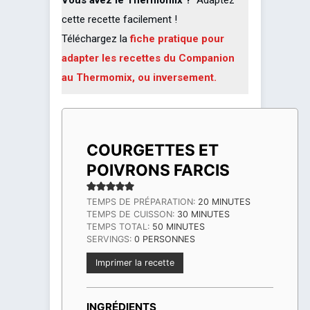
Vous avez le Thermomix ?
Adaptez
cette recette facilement !
Téléchargez la
fiche pratique pour
adapter les recettes du Companion
au Thermomix, ou inversement.
COURGETTES ET
POIVRONS FARCIS
MINUTES
TEMPS DE PRÉPARATION:
20
MINUTES
MINUTES
TEMPS DE CUISSON:
30
MINUTES
MINUTES
TEMPS TOTAL:
50
MINUTES
SERVINGS:
0
PERSONNES
Imprimer la recette
INGRÉDIENTS