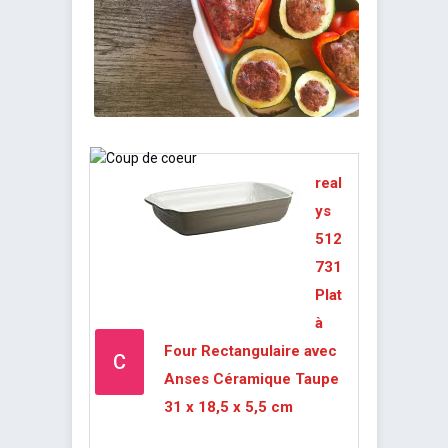
real
ys
512
731
Plat
à
Four Rectangulaire avec
C
Anses Céramique Taupe
31 x 18,5 x 5,5 cm