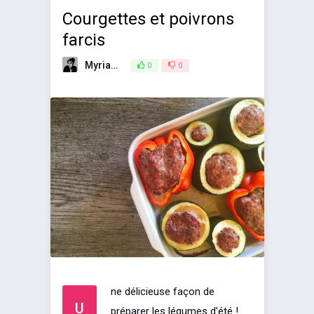
Courgettes et poivrons
farcis
Myriam
31 août 2018
0
0
ne délicieuse façon de
U
préparer les légumes d’été !