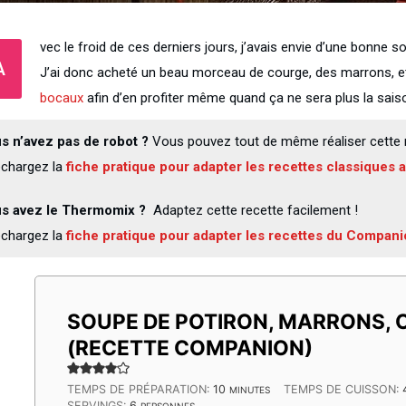
vec le froid de ces derniers jours, j’avais envie d’une bonne
A
J’ai donc acheté un beau morceau de courge, des marrons, et
bocaux
afin d’en profiter même quand ça ne sera plus la sais
s n’avez pas de robot ?
Vous pouvez tout de même réaliser cette r
échargez la
fiche pratique pour adapter les recettes classiques
s avez le Thermomix ?
Adaptez cette recette facilement !
échargez la
fiche pratique pour adapter les recettes du Compan
SOUPE DE POTIRON, MARRONS, 
(RECETTE COMPANION)
MINUTES
TEMPS DE PRÉPARATION:
10
TEMPS DE CUISSON:
MINUTES
SERVINGS:
6
PERSONNES