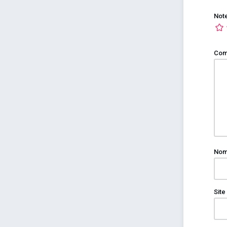
Not
Com
No
Site