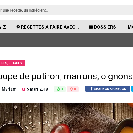
A-Z
RECETTES À FAIRE AVEC…
DOSSIERS
MA
UPES, POTAGES
oupe de potiron, marrons, oignon
Myriam
5 mars 2018
0
0
SHARE ON FACEBOOK