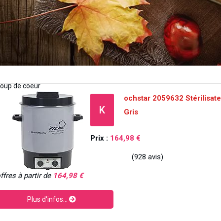
ochstar 2059632 Stérilisate
K
Gris
Prix :
164,98 €
(928 avis)
ffres à partir de
164,98 €
Plus d'infos...