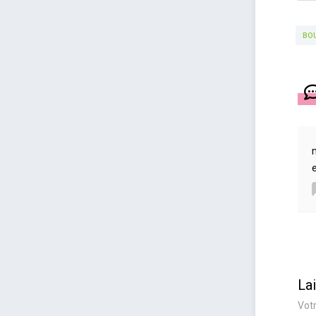
BO
La
Votr