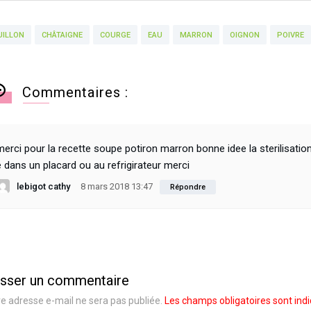
UILLON
CHÂTAIGNE
COURGE
EAU
MARRON
OIGNON
POIVRE
Commentaires :
merci pour la recette soupe potiron marron bonne idee la sterilisation
e dans un placard ou au refrigirateur merci
lebigot cathy
8 mars 2018 13:47
Répondre
isser un commentaire
e adresse e-mail ne sera pas publiée.
Les champs obligatoires sont ind