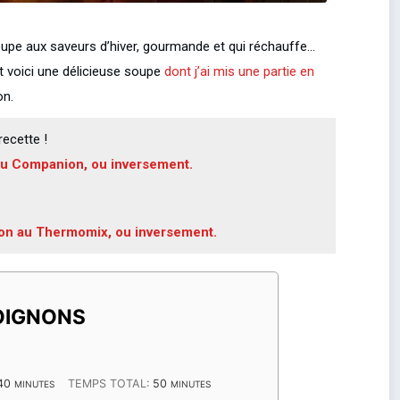
 soupe aux saveurs d’hiver, gourmande et qui réchauffe…
 voici une délicieuse soupe
dont j’ai mis une partie en
on.
ecette !
 au Companion, ou inversement.
ion au Thermomix, ou inversement.
OIGNONS
MINUTES
MINUTES
40
TEMPS TOTAL:
50
MINUTES
MINUTES