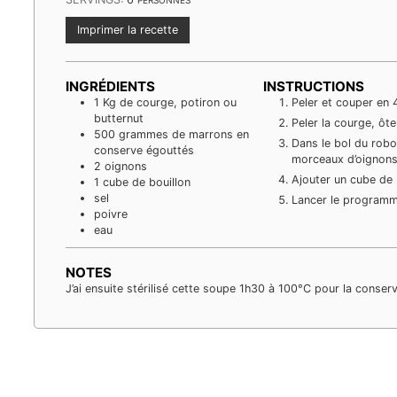
Imprimer la recette
INGRÉDIENTS
INSTRUCTIONS
1
Kg
de courge, potiron ou
Peler et couper en 
butternut
Peler la courge, ôte
500
grammes
de marrons en
Dans le bol du robo
conserve égouttés
morceaux d’oignons,
2
oignons
Ajouter un cube de b
1
cube
de bouillon
sel
Lancer le programm
poivre
eau
NOTES
J’ai ensuite stérilisé cette soupe 1h30 à 100°C pour la conserv