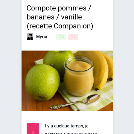
Compote pommes /
bananes / vanille
(recette Companion)
Myriam
18 octobre 2017
0
0
l y a quelque temps, je
I