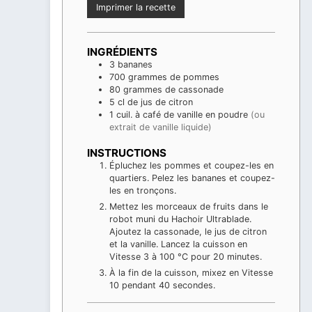
Imprimer la recette
INGRÉDIENTS
3
bananes
700
grammes
de pommes
80
grammes
de cassonade
5
cl
de jus de citron
1
cuil. à café
de vanille en poudre
(ou
extrait de vanille liquide)
INSTRUCTIONS
Épluchez les pommes et coupez-les en
quartiers. Pelez les bananes et coupez-
les en tronçons.
Mettez les morceaux de fruits dans le
robot muni du Hachoir Ultrablade.
Ajoutez la cassonade, le jus de citron
et la vanille. Lancez la cuisson en
Vitesse 3 à 100 °C pour 20 minutes.
À la fin de la cuisson, mixez en Vitesse
10 pendant 40 secondes.