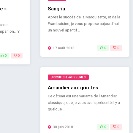
e »
Sangria
Après le succès de la Marquisette, et de la
Framboisine, je vous propose aujourd’hui
serie
un nouvel apéritif ..
ompanion… Y
17 août 2018
0
0
0
0
BISCUITS & PÂTISSERIES
Amandier aux griottes
Ce gâteau est une variante de l’Amandier
classique, que je vous avais présenté il y a
quelque ..
30 juin 2018
0
0