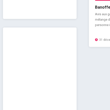
Banoffe
Avis aux g
mélange de
personne in
31 déc