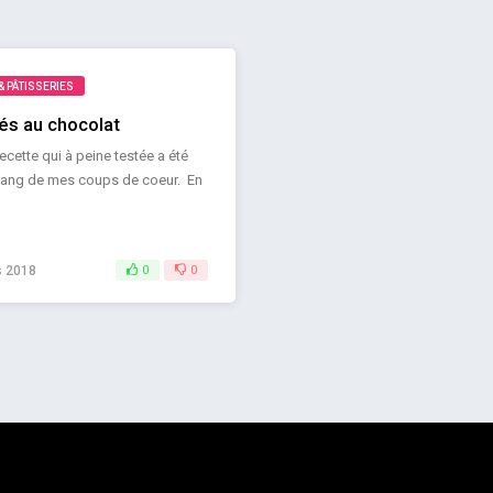
& PÂTISSERIES
és au chocolat
ecette qui à peine testée a été
 rang de mes coups de coeur. En
 2018
0
0