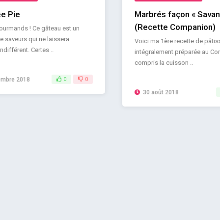
e Pie
Marbrés façon « Savan
(Recette Companion)
ourmands ! Ce gâteau est un
 saveurs qui ne laissera
Voici ma 1ère recette de pâtis
différent. Certes ..
intégralement préparée au C
compris la cuisson ..
embre 2018
0
0
30 août 2018