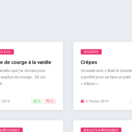
S & CO.
DESSERTS
e de courge à la vanille
Crêpes
ecette que j’ai choisie pour
Ce week-end, c’était la chande
 surplus de courge… Eh oui
a profité pour se faire un petit
 ..
« crêpes » ..
r 2019
0
0
4 février 2019
& PÂTISSERIES
BISCUITS & PÂTISSERIES