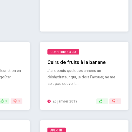
CONFITURES & CO.
Cuirs de fruits à la banane
leur et on en
J’ai depuis quelques années un
 goûter
déshydrateur qui, je dois l’avouer, ne me
sert pas souvent. ..
0
0
26 janvier 2019
0
0
APÉRITIF