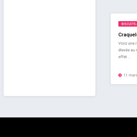
BISCUITS 
Craquel
Voici une r
élevée au
effet ..
11 mars