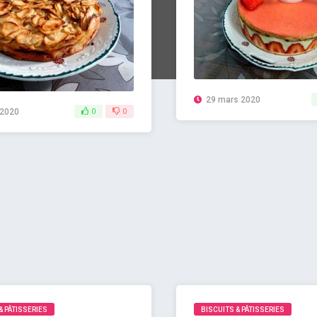
29 mars 2020
 2020
0
0
& PÂTISSERIES
BISCUITS & PÂTISSERIES