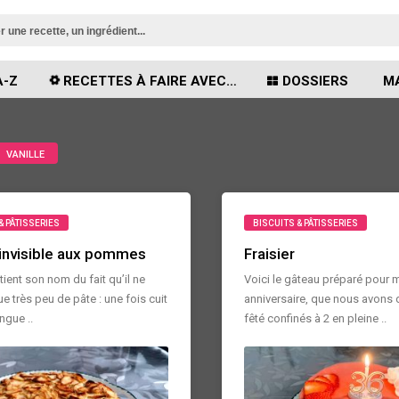
A-Z
RECETTES À FAIRE AVEC…
DOSSIERS
MA
VANILLE
& PÂTISSERIES
BISCUITS & PÂTISSERIES
invisible aux pommes
Fraisier
tient son nom du fait qu’il ne
Voici le gâteau préparé pour
e très peu de pâte : une fois cuit
anniversaire, que nous avons
ngue ..
fêté confinés à 2 en pleine ..