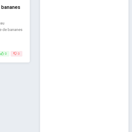
e bananes
éau
ce de bananes
0
0