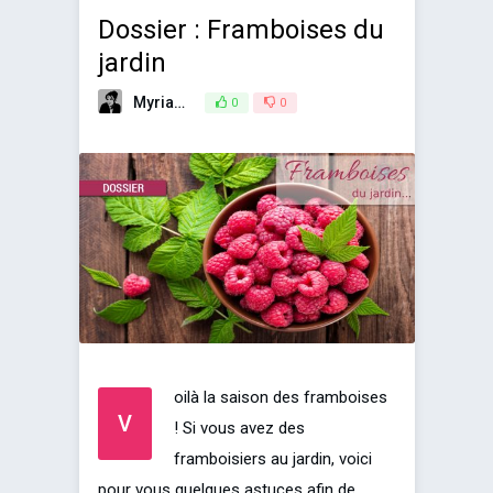
Dossier : Framboises du
jardin
Myriam
13 juin 2019
0
0
oilà la saison des framboises
V
! Si vous avez des
framboisiers au jardin, voici
pour vous quelques astuces afin de