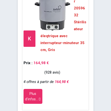
r
20596
32
Stérilis
ateur
éleqtrique avec
K
interrupteur-minuteur 35
cm, Gris
Prix :
164,98 €
(928 avis)
4 offres à partir de
164,98 €
Plus
d'infos...