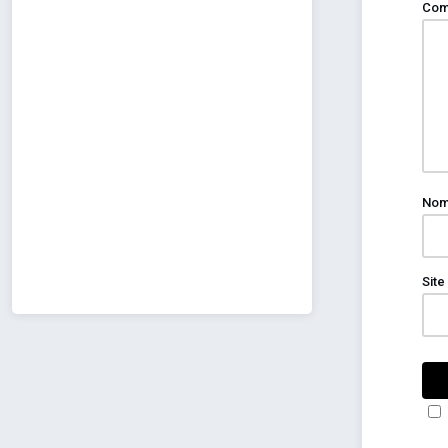
Com
No
Site