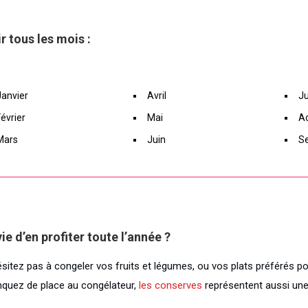
r tous les mois :
Janvier
Avril
Ju
Février
Mai
A
Mars
Juin
S
ie d’en profiter toute l’année ?
ésitez pas à congeler vos fruits et légumes, ou vos plats préférés p
quez de place au congélateur,
les conserves
représentent aussi une