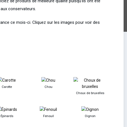
iez de produits de meilleure qualité puisqu’ils ont été
s aux conservateurs.
rance ce mois-ci. Cliquez sur les images pour voir des
Carotte
Chou
Choux de bruxelles
Épinards
Fenouil
Oignon