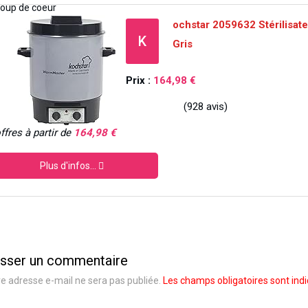
ochstar 2059632 Stérilisate
K
Gris
Prix :
164,98 €
(928 avis)
ffres à partir de
164,98 €
Plus d'infos...
isser un commentaire
e adresse e-mail ne sera pas publiée.
Les champs obligatoires sont ind