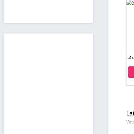
4 o
La
Votr