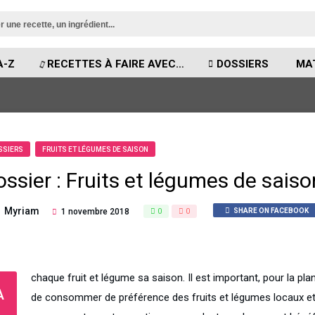
A-Z
RECETTES À FAIRE AVEC…
DOSSIERS
MA
SSIERS
FRUITS ET LÉGUMES DE SAISON
ossier : Fruits et légumes de sai
Myriam
1 novembre 2018
0
0
SHARE ON FACEBOOK
chaque fruit et légume sa saison. Il est important, pour la pla
A
de consommer de préférence des fruits et légumes locaux e