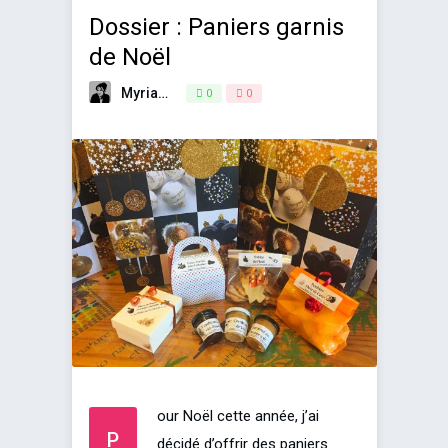
Dossier : Paniers garnis
de Noël
Myriam
21 décembre 2018
0
0
our Noël cette année, j’ai
P
décidé d’offrir des paniers