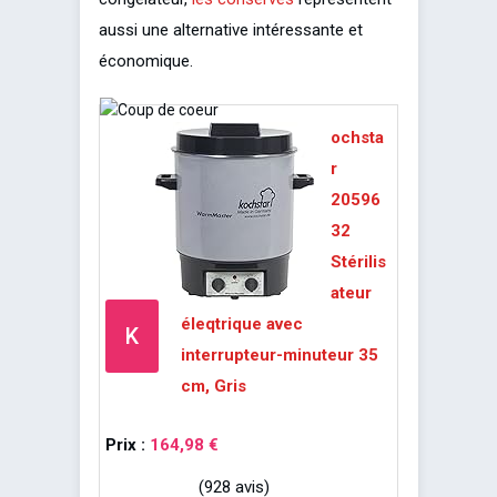
aussi une alternative intéressante et
économique.
ochsta
r
20596
32
Stérilis
ateur
éleqtrique avec
K
interrupteur-minuteur 35
cm, Gris
Prix :
164,98 €
(928 avis)