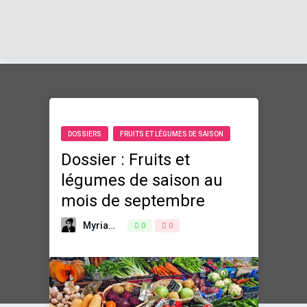
DOSSIERS
FRUITS ET LÉGUMES DE SAISON
Dossier : Fruits et
légumes de saison au
mois de septembre
Myriam
1 septembre 2019
0
0